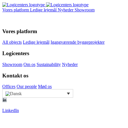
Vores platform
Ledige lejemål
Nyheder
Showroom
Vores platform
All objects
Ledige lejemål
Igangværende byggeprojekter
Logicenters
Showroom
Om os
Sustainability
Nyheder
Kontakt os
Offices
Our people
Mød os
LinkedIn