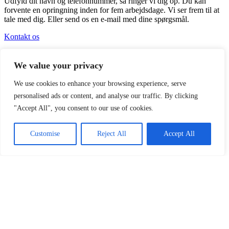
Udfyld dit navn og telefonnummer, så ringer vi dig op. Du kan
forvente en opringning inden for fem arbejdsdage. Vi ser frem til at
tale med dig. Eller send os en e-mail med dine spørgsmål.
Kontakt os
Logicenters
We value your privacy
En førende leverandør af moderne logistikejendomme med
We use cookies to enhance your browsing experience, serve
tilstedeværelse i Sverige, Norge, Danmark, Polen, Finland og
Tyskland. Vi udvikler, renoverer og ejer moderne
personalised ads or content, and analyse our traffic. By clicking
logistikejendomme.
"Accept All", you consent to our use of cookies.
Vores platform
Customise
Reject All
Accept All
All objects
Ledige lejemål
Igangværende byggeprojekter
Logicenters
Showroom
Om os
Sustainability
Nyheder
Kontakt os
Offices
Our people
Mød os