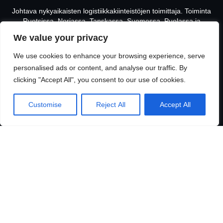
Johtava nykyaikaisten logistiikkakiinteistöjen toimittaja. Toiminta
Ruotsissa, Norjassa, Tanskassa, Suomessa, Puolassa ja
Saksassa. Rakennamme, kunnostamme ja ylläpidämme
We value your privacy
moderneja logistiikkakiinteistöjä.
We use cookies to enhance your browsing experience, serve
Kohteemme
personalised ads or content, and analyse our traffic. By
clicking "Accept All", you consent to our use of cookies.
All objects
Vapaat tilat
Customise
Reject All
Accept All
Rakenteilla olevat tontit
Logicenters
Showroom
Meistä
Sustainability
Uusimmat uutiset
Ota yhteyttä
Offices
Our people