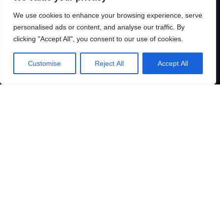
Nasza platforma
We use cookies to enhance your browsing experience, serve
All objects
personalised ads or content, and analyse our traffic. By
Wolne obiekty
clicking "Accept All", you consent to our use of cookies.
Aktualne zabudowy
Logicenters
Customise
Reject All
Accept All
Showroom
Logicenters
Sustainability
Nasze najnowsze wiadomości
Skontaktuj się z nami
Offices
Our people
Wejdź i poznaj nas
Newsletter