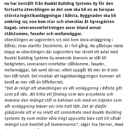
nu har beställt från
Ruukki Building Systems Oy för den
fortsatta utvecklingen av det som ska bli en av Europas
största logistikanläggningar i Bålsta. Byggnaden ska bli
omkring 125 000 kvm stor och utvecklas åt hyresgästen
Dagab. Leveransomfattningen avser bland annat
stålstomme, fasader och mellanväggar.
Utvecklingen av Logicenters 125 000 kvm stora anläggning i
Bålsta, strax utanför Stockholm, är i full gång. Nu påbörjas nästa
etapp av utvecklingen där Logicenters har skrivit ett avtal med
Ruukki Building Systems Oy avseende leverans av stål till
fastigheten. Leveransen innefattar stålstomme, fasader,
mellanväggar, tak samt dörrar, vilket uppgår till mer än 8 000
ton stål totalt. Det innebär att logistikanläggningen kommer att
bestå av mer stål än Eiffeltornet.
”Det är roligt att utvecklingen av vår anläggning i Bålsta går
som på räls. Att hitta ett företag som kan projektera och
leverera den mängd stål vi behöver och med en tidplan som
vår anläggning kräver var inte helt lätt. Det är därför
glädjande att vi nu inlett ett samarbete med Ruukki Building
Systems Oy som möter våra högt uppsatta krav sett till såväl
mängd som kvalitét på leveranserna
”,
säger Eva Sterner, Head