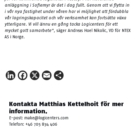
anläggning i Sofiemyr är det i dag fullt. Genom att vi flytta in
i vår nya fastighet under våren har vi möjlighet att fördubbla
vår lagringskapacitet och vår verksamhet kan fortsätta växa
ytterligare. Vi vill ännu en gång tacka Logicenters för ett
mycket gott samarbete”,
säger Andreas Hoel Nikolic, VD för NTEX
AS i Norge.
LinkedIn
Facebook
X
Email
Share
Kontakta Matthias Kettelhoit för mer
information.
E-post:
make@logicenters.com
Telefon:
+46 705 834 406