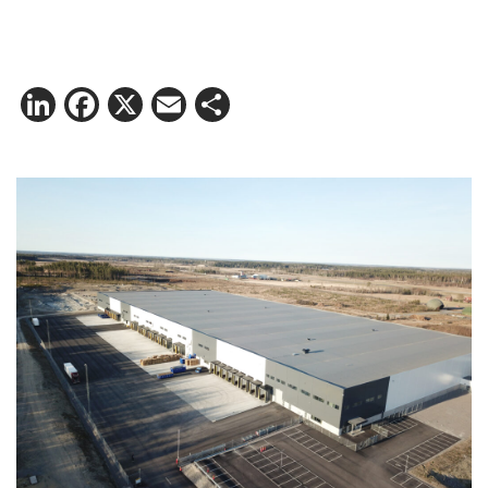
LinkedIn
Facebook
X
Email
Share