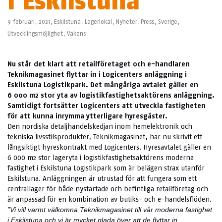
i Eskilstuna
9 februari, 2021,
Eskilstuna
,
Lagerlokal
,
Nyheter
,
Press
,
Sverige
,
Utvecklingsmöjlighet
,
Vakans
Nu står det klart att retailföretaget och e-handlaren
Teknikmagasinet flyttar in i Logicenters anläggning i
Eskilstuna Logistikpark. Det mångåriga avtalet gäller en
6 000 m2 stor yta av logistikfastighetsaktörens anläggning.
Samtidigt fortsätter Logicenters att utveckla fastigheten
för att kunna inrymma ytterligare hyresgäster.
Den nordiska detaljhandelskedjan inom hemelektronik och
tekniska livsstilsprodukter, Teknikmagasinet, har nu skrivit ett
långsiktigt hyreskontrakt med Logicenters. Hyresavtalet gäller en
6 000 m2 stor lageryta i logistikfastighetsaktörens moderna
fastighet i Eskilstuna Logistikpark som är belägen strax utanför
Eskilstuna. Anläggningen är utrustad för att fungera som ett
centrallager för både nystartade och befintliga retailföretag och
är anpassad för en kombination av butiks- och e-handelsflöden.
”Vi vill varmt välkomna Teknikmagasinet till vår moderna fastighet
i Eskilstuna och vi är mycket glada över att de flyttar in.