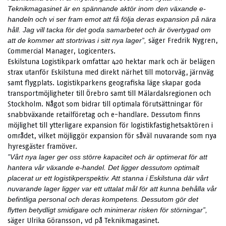
Teknikmagasinet är en spännande aktör inom den växande e-
handeln och vi ser fram emot att få följa deras expansion på nära
håll. Jag vill tacka för det goda samarbetet och är övertygad om
säger Fredrik Nygren,
att de kommer att stortrivas i sitt nya lager”,
Commercial Manager, Logicenters.
Eskilstuna Logistikpark omfattar 420 hektar mark och är belägen
strax utanför Eskilstuna med direkt närhet till motorväg, järnväg
samt flygplats. Logistikparkens geografiska läge skapar goda
transportmöjligheter till Örebro samt till Mälardalsregionen och
Stockholm. Något som bidrar till optimala förutsättningar för
snabbväxande retailföretag och e-handlare. Dessutom finns
möjlighet till ytterligare expansion för logistikfastighetsaktören i
området, vilket möjliggör expansion för såväl nuvarande som nya
hyresgäster framöver.
”Vårt nya lager ger oss större kapacitet och är optimerat för att
hantera vår växande
e-handel. Det ligger dessutom optimalt
placerat ur ett logistikperspektiv. Att stanna i Eskilstuna där vårt
nuvarande lager ligger var ett uttalat mål för att kunna behålla vår
befintliga personal och deras kompetens. Dessutom gör det
flytten betydligt smidigare och minimerar risken för störningar”,
säger Ulrika Göransson, vd på Teknikmagasinet.