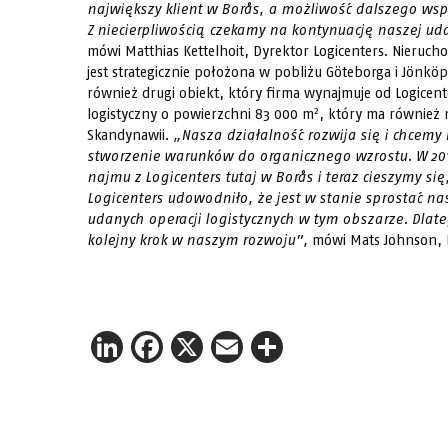
największy klient w Borås, a możliwość dalszego wspi
Z niecierpliwością czekamy na kontynuację naszej uda
mówi Matthias Kettelhoit, Dyrektor Logicenters. Nieruc
jest strategicznie położona w pobliżu Göteborga i Jönköpi
również drugi obiekt, który firma wynajmuje od Logicent
2
logistyczny o powierzchni 83 000 m
, który ma również 
Skandynawii.
„Nasza działalność rozwija się i chcemy
stworzenie warunków do organicznego wzrostu. W 20
najmu z Logicenters tutaj w Borås i teraz cieszymy si
Logicenters udowodniło, że jest w stanie sprostać
udanych operacji logistycznych w tym obszarze. Dlat
kolejny krok w naszym rozwoju”,
mówi Mats Johnson, 
LinkedIn
Facebook
X
Email
Share