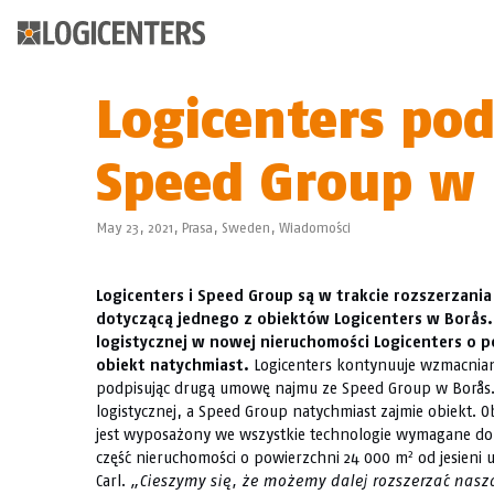
Logicenters po
Speed Group w 
May 23, 2021,
Prasa
,
Sweden
,
Wiadomości
Logicenters i Speed Group są w trakcie rozszerzan
dotyczącą jednego z obiektów Logicenters w Borås
logistycznej w nowej nieruchomości Logicenters o 
obiekt natychmiast.
Logicenters kontynuuje wzmacnianie
podpisując drugą umowę najmu ze Speed Group w Borås
logistycznej, a Speed Group natychmiast zajmie obiekt. 
jest wyposażony we wszystkie technologie wymagane do 
2
część nieruchomości o powierzchni 24 000 m
od jesieni 
Carl.
„Cieszymy się, że możemy dalej rozszerzać nasz