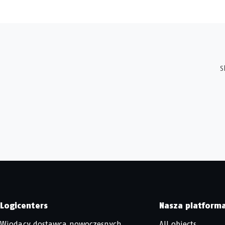
S
Logicenters
Nasza platform
Wiodący dostawca nowoczesnych
All objects