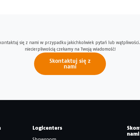
kontaktuj się z nami w przypadku jakichkolwiek pytań lub wątpliwości.
niecierpliwością czekamy na Twoją wiadomość!
Skontaktuj się z
nami
a
Logicenters
Skon
nami
Showroom