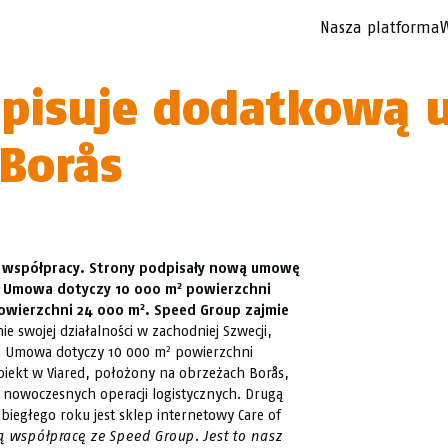
Nasza platforma
W
dpisuje dodatkową
Borås
ia współpracy. Strony podpisały nową umowę
2
. Umowa dotyczy 10 000 m
powierzchni
2
powierzchni 24 000 m
. Speed Group zajmie
 swojej działalności w zachodniej Szwecji,
2
. Umowa dotyczy 10 000 m
powierzchni
Obiekt w Viared, położony na obrzeżach Borås,
nowoczesnych operacji logistycznych. Drugą
ubiegłego roku jest sklep internetowy Care of
ą współpracę ze Speed Group. Jest to nasz