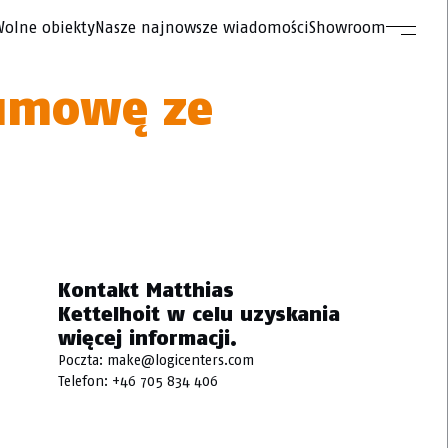
olne obiekty
Nasze najnowsze wiadomości
Showroom
 umowę ze
Kontakt Matthias
Kettelhoit w celu uzyskania
więcej informacji.
Poczta:
make@logicenters.com
Telefon:
+46 705 834 406