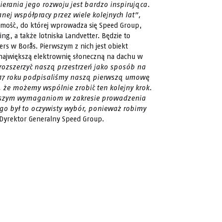
erania jego rozwoju jest bardzo inspirująca.
nej współpracy przez wiele kolejnych lat”,
homość, do której wprowadza się Speed Group,
ng, a także lotniska Landvetter. Będzie to
ers w Borås. Pierwszym z nich jest obiekt
największą elektrownię słoneczną na dachu w
 rozszerzyć naszą przestrzeń jako sposób na
17 roku podpisaliśmy naszą pierwszą umowę
ę, że możemy wspólnie zrobić ten kolejny krok.
 naszym wymaganiom w zakresie prowadzenia
ego był to oczywisty wybór, ponieważ robimy
Dyrektor Generalny Speed Group.