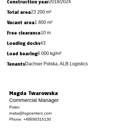
Construction year
2018/2024
Total area
23 200 m²
Vacant area
1 800 m²
Free clearance
10 m
Loading docks
43
Load bearing
6 000 kg/m²
Tenants
Dachser Polska, ALB Logistics
Magda Twarowska
Commercial Manager
Polen
matw@logicenters.com
Phone:
+48690315130