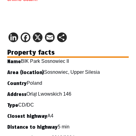
LinkedIn
Facebook
X
Email
Share
Property facts
Name
BIK Park Sosnowiec II
Area (location)
Sosnowiec, Upper Silesia
Country
Poland
Address
Orląt Lwowskich 146
Type
CD/DC
Closest highway
A4
Distance to highway
5 min