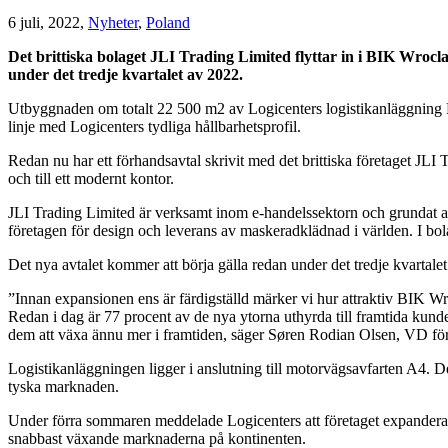
6 juli, 2022,
Nyheter
,
Poland
Det brittiska bolaget JLI Trading Limited flyttar in i BIK Wroclaw
under det tredje kvartalet av 2022.
Utbyggnaden om totalt 22 500 m2 av Logicenters logistikanläggning BIK 
linje med Logicenters tydliga hållbarhetsprofil.
Redan nu har ett förhandsavtal skrivit med det brittiska företaget JL
och till ett modernt kontor.
JLI Trading Limited är verksamt inom e-handelssektorn och grundat av 
företagen för design och leverans av maskeradklädnad i världen. I b
Det nya avtalet kommer att börja gälla redan under det tredje kvartale
”Innan expansionen ens är färdigställd märker vi hur attraktiv BIK Wro
Redan i dag är 77 procent av de nya ytorna uthyrda till framtida kunder,
dem att växa ännu mer i framtiden, säger Søren Rodian Olsen, VD fö
Logistikanläggningen ligger i anslutning till motorvägsavfarten A4. Det 
tyska marknaden.
Under förra sommaren meddelade Logicenters att företaget expanderar 
snabbast växande marknaderna på kontinenten.