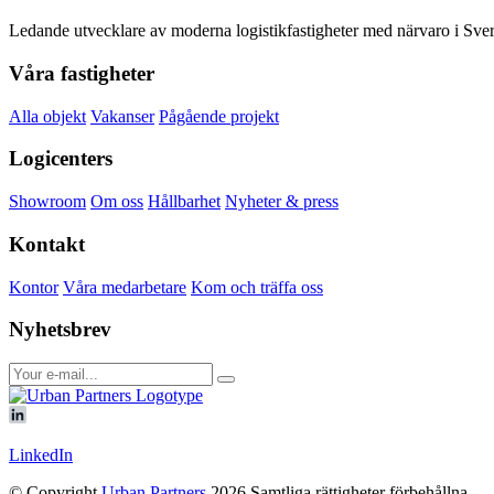
Ledande utvecklare av moderna logistikfastigheter med närvaro i Sveri
Våra fastigheter
Alla objekt
Vakanser
Pågående projekt
Logicenters
Showroom
Om oss
Hållbarhet
Nyheter & press
Kontakt
Kontor
Våra medarbetare
Kom och träffa oss
Nyhetsbrev
LinkedIn
© Copyright
Urban Partners
2026 Samtliga rättigheter förbehållna