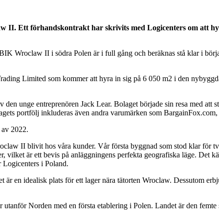
 II. Ett förhandskontrakt har skrivits med Logicenters om att hyra i
Wroclaw II i södra Polen är i full gång och beräknas stå klar i bör
I Trading Limited som kommer att hyra in sig på 6 050 m2 i den nybyggda
den unge entreprenören Jack Lear. Bolaget började sin resa med att st
olagets portfölj inkluderas även andra varumärken som BargainFox.com,
t av 2022.
claw II blivit hos våra kunder. Vår första byggnad som stod klar för tv
 vilket är ett bevis på anläggningens perfekta geografiska läge. Det k
r Logicenters i Poland.
är en idealisk plats för ett lager nära tätorten Wroclaw. Dessutom erbj
utanför Norden med en första etablering i Polen. Landet är den femte 