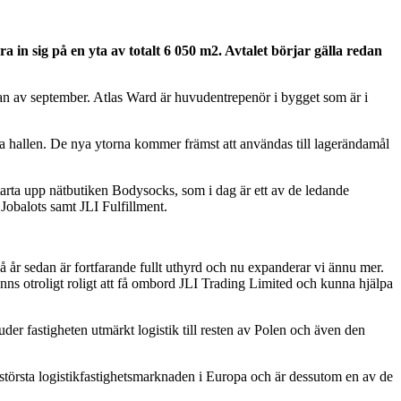
n sig på en yta av totalt 6 050 m2. Avtalet börjar gälla redan
jan av september. Atlas Ward är huvudentrepenör i bygget som är i
 hallen. De nya ytorna kommer främst att användas till lagerändamål
arta upp nätbutiken Bodysocks, som i dag är ett av de ledande
 Jobalots samt JLI Fulfillment.
å år sedan är fortfarande fullt uthyrd och nu expanderar vi ännu mer.
änns otroligt roligt att få ombord JLI Trading Limited och kunna hjälpa
uder fastigheten utmärkt logistik till resten av Polen och även den
största logistikfastighetsmarknaden i Europa och är dessutom en av de