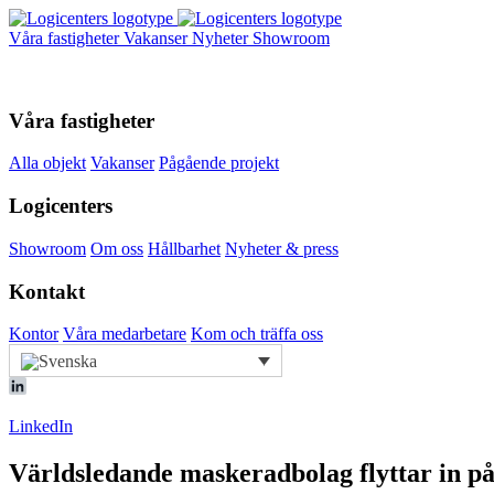
Våra fastigheter
Vakanser
Nyheter
Showroom
Våra fastigheter
Alla objekt
Vakanser
Pågående projekt
Logicenters
Showroom
Om oss
Hållbarhet
Nyheter & press
Kontakt
Kontor
Våra medarbetare
Kom och träffa oss
LinkedIn
Världsledande maskeradbolag flyttar in p