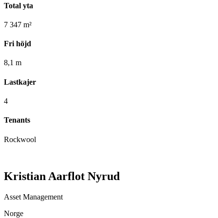
Total yta
7 347 m²
Fri höjd
8,1 m
Lastkajer
4
Tenants
Rockwool
Kristian Aarflot Nyrud
Asset Management
Norge