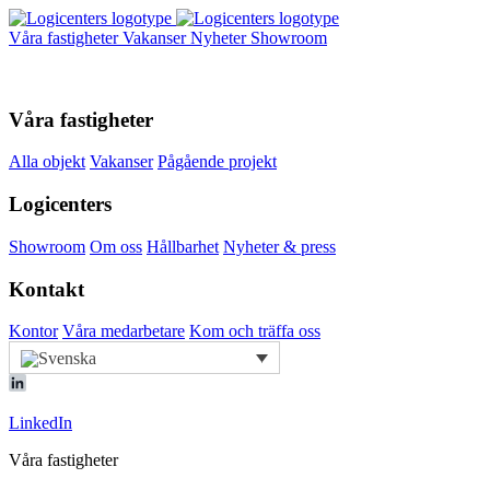
Våra fastigheter
Vakanser
Nyheter
Showroom
Våra fastigheter
Alla objekt
Vakanser
Pågående projekt
Logicenters
Showroom
Om oss
Hållbarhet
Nyheter & press
Kontakt
Kontor
Våra medarbetare
Kom och träffa oss
LinkedIn
Våra fastigheter