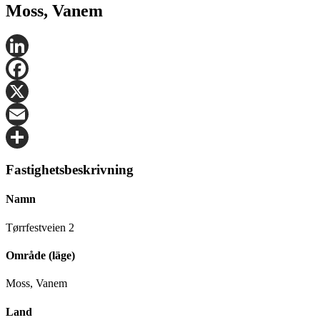
Moss, Vanem
LinkedIn
Facebook
X
Email
Share
Fastighetsbeskrivning
Namn
Tørrfestveien 2
Område (läge)
Moss, Vanem
Land