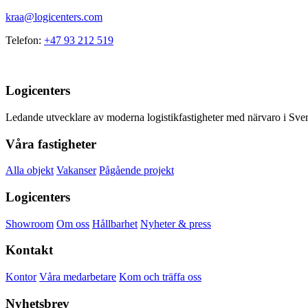
kraa@logicenters.com
Telefon:
+47 93 212 519
Logicenters
Ledande utvecklare av moderna logistikfastigheter med närvaro i Sveri
Våra fastigheter
Alla objekt
Vakanser
Pågående projekt
Logicenters
Showroom
Om oss
Hållbarhet
Nyheter & press
Kontakt
Kontor
Våra medarbetare
Kom och träffa oss
Nyhetsbrev