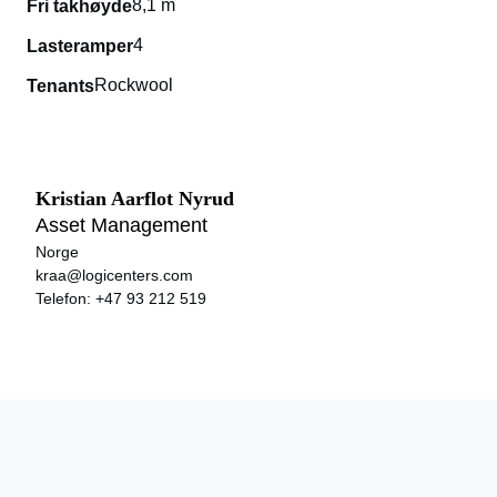
8,1 m
Fri takhøyde
4
Lasteramper
Rockwool
Tenants
Kristian Aarflot Nyrud
Asset Management
Norge
kraa@logicenters.com
Telefon:
+47 93 212 519