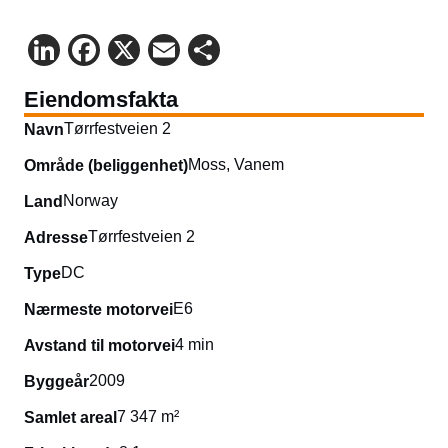
LinkedIn
Facebook
X
Email
Share
Eiendomsfakta
Tørrfestveien 2
Navn
Moss, Vanem
Område (beliggenhet)
Norway
Land
Tørrfestveien 2
Adresse
DC
Type
E6
Nærmeste motorvei
4 min
Avstand til motorvei
2009
Byggeår
7 347 m²
Samlet areal