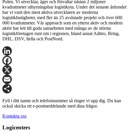
Polen. Vi utvecklar, äger och förvaltar nästan 2 miljoner
kvadratmeter uthyrningsbar logistikyta. Under det senaste årtiondet
har vi varit den mest aktiva utvecklaren av moderna
logistikfastigheter, med fler än 25 avslutade projekt och över 600
000 kvadratmeter. Vår approach som en ytterst aktiv och modern
aktör har lett till goda samarbeten med många av de största
logistikföretagen runt om i regionen, bland annat Aditro, Bring,
DHL, DSV, Itella och PostNord.
LinkedIn
Facebook
X
Email
Share
Fyll i ditt namn och telefonnummer så ringer vi upp dig. Du kan
också skicka ett e-postmeddelande med dina frågor.
Kontakta oss
Logicenters