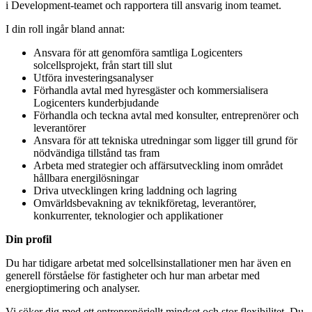
i Development-teamet och rapportera till ansvarig inom teamet.
I din roll ingår bland annat:
Ansvara för att genomföra samtliga Logicenters
solcellsprojekt, från start till slut
Utföra investeringsanalyser
Förhandla avtal med hyresgäster och kommersialisera
Logicenters kunderbjudande
Förhandla och teckna avtal med konsulter, entreprenörer och
leverantörer
Ansvara för att tekniska utredningar som ligger till grund för
nödvändiga tillstånd tas fram
Arbeta med strategier och affärsutveckling inom området
hållbara energilösningar
Driva utvecklingen kring laddning och lagring
Omvärldsbevakning av teknikföretag, leverantörer,
konkurrenter, teknologier och applikationer
Din profil
Du har tidigare arbetat med solcellsinstallationer men har även en
generell förståelse för fastigheter och hur man arbetar med
energioptimering och analyser.
Vi söker dig med ett entreprenöriellt mindset och stor flexibilitet. Du