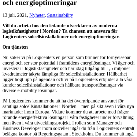
och energioptimeringar
13 juli, 2021,
Nyheter
,
Sustainability
Vill du arbeta hos den ledande utvecklaren av moderna
logistikfastigheter i Norden? Ta chansen att ansvara för
Logicenters solcellsinstallationer och energioptimeringar.
Om tjänsten
Nu söker vi på Logicenters en person som brinner för förnyelsebar
energi och ser stor potential i framtidens energilösningar. Vi äger och
investerar i logistikfastigheter och har idag tillgång till 1,5 miljoner
kvadratmeter takyta lämpliga för solcellsinstallationer. Hållbarhet
ligger högt upp på agendan och vi på Logicenters erbjuder alla våra
kunder solcellsinstallationer och hållbara transportlösningar via
diverse e-mobility lösningar.
På Logicenters kommer du att ha det övergripande ansvaret för
samtliga solcellsinstallationer i Norden – men på sikt även i våra nya
marknader inom Europa. Vidare kommer du att arbete med frågor
rörande energieffektiva lösningar i våra fastigheter under förvaltning
men även i våra utvecklingsprojekt. I rollen som Manager och
Business Developer inom solceller utgår du från Logicenters centralt
belägna kontor på Regeringsgatan i Stockholm. Du kommer att ingå