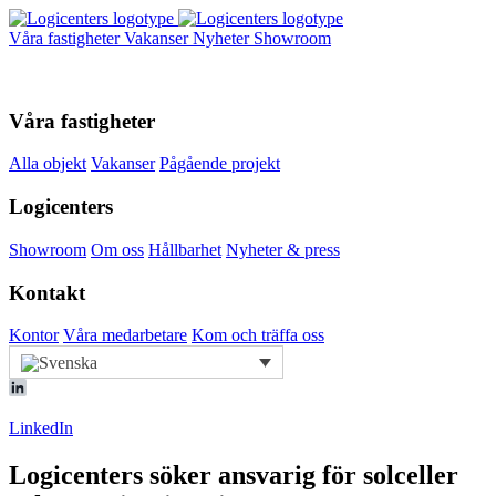
Våra fastigheter
Vakanser
Nyheter
Showroom
Våra fastigheter
Alla objekt
Vakanser
Pågående projekt
Logicenters
Showroom
Om oss
Hållbarhet
Nyheter & press
Kontakt
Kontor
Våra medarbetare
Kom och träffa oss
LinkedIn
Logicenters söker ansvarig för solceller