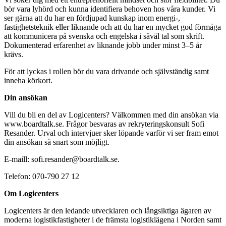
bör vara lyhörd och kunna identifiera behoven hos våra kunder. Vi
ser gärna att du har en fördjupad kunskap inom energi-,
fastighetsteknik eller liknande och att du har en mycket god förmåga
att kommunicera på svenska och engelska i såväl tal som skrift.
Dokumenterad erfarenhet av liknande jobb under minst 3–5 år
krävs.
För att lyckas i rollen bör du vara drivande och självständig samt
inneha körkort.
Din ansökan
Vill du bli en del av Logicenters? Välkommen med din ansökan via
www.boardtalk.se. Frågor besvaras av rekryteringskonsult Sofi
Resander. Urval och intervjuer sker löpande varför vi ser fram emot
din ansökan så snart som möjligt.
E-maill: sofi.resander@boardtalk.se.
Telefon: 070-790 27 12
Om Logicenters
Logicenters är den ledande utvecklaren och långsiktiga ägaren av
moderna logistikfastigheter i de främsta logistiklägena i Norden samt