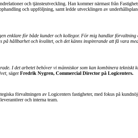
kundrelationer och tjänsteutveckling. Han kommer närmast från Fastighe
pphandling och uppföljning, samt ledde utvecklingen av underhållsplane
agen enklare för både kunder och kollegor. För mig handlar förvaltning
s på hållbarhet och kvalitet, och det känns inspirerande att få vara me
iserade. I det arbetet behöver vi människor som kan kombinera tekniskt
ivet,
säger
Fredrik Nygren, Commercial Director på Logicenters.
iska förvaltningen av Logicenters fastigheter, med fokus på kundnöjdhet,
leverantörer och interna team.