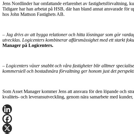
Jens Nordlinder har omfattande erfarenhet av fastighetsförvaltning, 
Tidigare har han arbetat på HSB, där han bland annat ansvarade för u
hos John Mattson Fastighets AB.
– Jag drivs av att bygga relationer och hitta lösningar som gör vard
utvecklas. Logicenters kombinerar affärsmässighet med ett starkt foku
Manager på Logicenters.
– Logicenters växer snabbt och våra fastigheter blir alltmer special
kommersiell och bostadsnära förvaltning ger honom just det perspekt
Som Asset Manager kommer Jens att ansvara för den löpande och strateg
kvalitets- och leveransutveckling, genom nära samarbete med kunder, 
LinkedIn
Facebook