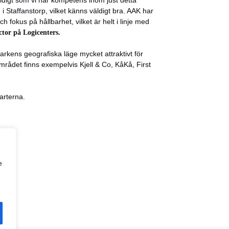
digt som vi har kompetens inom just detta
 Staffanstorp, vilket känns väldigt bra. AAK har
fokus på hållbarhet, vilket är helt i linje med
tor på Logicenters.
arkens geografiska läge mycket attraktivt för
 området finns exempelvis Kjell & Co, KåKå, First
arterna.
e