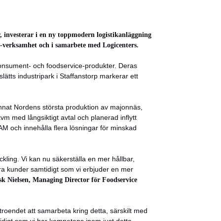
r, investerar i en ny toppmodern logistikanläggning
ce-verksamhet och i samarbete med Logicenters.
 konsument- och foodservice-produkter. Deras
ätts industripark i Staffanstorp markerar ett
nnat Nordens största produktion av majonnäs,
vm med långsiktigt avtal och planerad inflytt
M och innehålla flera lösningar för minskad
ckling. Vi kan nu säkerställa en mer hållbar,
våra kunder samtidigt som vi erbjuder en mer
sk Nielsen, Managing Director för Foodservice
troendet att samarbeta kring detta, särskilt med