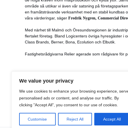
de höga kraven inom matproduktion och kylda ytor. Samti
område så utökar vi även vår satsning på företagsparken i
en framåtsträvande verksamhet med en stabil kundbas och 
våra värderingar, säger
Fredrik Nygren, Commercial Direc
Med närhet till Malmö och Öresundsregionen är industrip
flertalet företag. Bland Logicenters övriga hyresgäster i
Class Brands, Berner, Bona, Ecolution och Elbutik.
Fastighetsrådgivarna Relier agerade som rådgivare för p
We value your privacy
LinkedIn
Facebook
X
Email
Share
We use cookies to enhance your browsing experience, serv
personalised ads or content, and analyse our traffic. By
clicking "Accept All", you consent to our use of cookies.
Customise
Reject All
Accept All