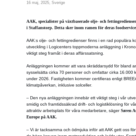
16 maj, 2025,
Sverige
AAK, specialister på växtbaserade olje- och fettingrediense
i Staffanstorp. Detta sker inom ramen för deras foodservi
AAK:s olje- och fettingredienser finns i en rad populära
utveckling i Logicenters toppmoderna anläggning i Kronosl
viktigt steg framåt i deras affärssatsning.
Anläggningen kommer att vara skräddarsydd för bland a
sysselsätta cirka 70 personer och omfattar cirka 16.000 k
under 2026. Fastigheten kommer certifieras enligt BREEA
klimatpåverkan, inklusive solceller.
– Den nya anläggningen innebär ett viktigt steg i vår utve
smidig och framtidssäkrad drift- och logistiklösning för 
attraktiv arbetsplats för våra medarbetare, säger
Søren A
Europe på AAK.
– Vi är tacksamma och ödmjuka inför att AAK gett oss för