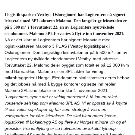
I logistikkparken Vestby i Osloregionen har Logicenters nå signert
leieavtale med 3PL-aktøren Malomo. Den langsiktige leieavtalen er
2
på 5 500 m
i Torvuttaket 22, en av Logicenters nyutviklede
eiendommer. Malomo 3PL forventes å flytte inn i november 2021.
Nå er det klart at Logicenters har signert leieavtale med
logistikkaktøren Malomo 3 PL AS i Vestby logistikkpark i
2
Osloregionen. Den langsiktige leieavtalen er på 5 500 m
i en av
Logicenters nyutviklede eiendommer i Vestby, med adresse
Torvuttaket 22. Malomo deler bygget som totalt er på 12 000 kvm
med BarnasHus. Malomo er en 3PL-aktør for vin og
mikrobryggerier i Norge. Eiendommen skal tilpasses deres behov
og det jobbes nå med å bygge kontorer og sette inn reoler.
Malomo 3PL sine lokaler er klar klar 1 november 2021
”Logicenters synes det er veldig morrsomt å få inn en rakst-
voksende selskap som Malomo 3PL AS. Vi er opptatt av å knytte
til oss vekst sepskaper og har som strategi å være en
vekstpartner for våre leietakere. De skal blant annet levere
logistikken til Lokalbrygg AS og flere av Norges mindre vin og øl
grosister. Fra innflytting er ca halvparten av lokalet fylt opp.
Lokalbrygg AS hadde det første året en omsettning på 1mnok i