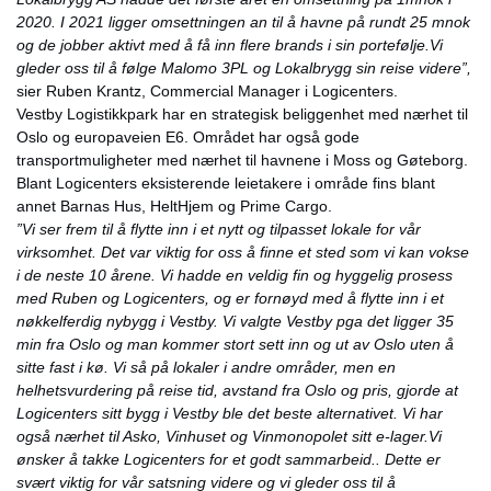
2020. I 2021 ligger omsettningen an til å havne på rundt 25 mnok
og de jobber aktivt med å få inn flere brands i sin portefølje.Vi
gleder oss til å følge Malomo 3PL og Lokalbrygg sin reise videre”,
sier Ruben Krantz, Commercial Manager i Logicenters.
Vestby Logistikkpark har en strategisk beliggenhet med nærhet til
Oslo og europaveien E6. Området har også gode
transportmuligheter med nærhet til havnene i Moss og Gøteborg.
Blant Logicenters eksisterende leietakere i område fins blant
annet Barnas Hus, HeltHjem og Prime Cargo.
”Vi ser frem til å flytte inn i et nytt og tilpasset lokale for vår
virksomhet. Det var viktig for oss å finne et sted som vi kan vokse
i de neste 10 årene. Vi hadde en veldig fin og hyggelig prosess
med Ruben og Logicenters, og er fornøyd med å flytte inn i et
nøkkelferdig nybygg i Vestby. Vi valgte Vestby pga det ligger 35
min fra Oslo og man kommer stort sett inn og ut av Oslo uten å
sitte fast i kø. Vi så på lokaler i andre områder, men en
helhetsvurdering på reise tid, avstand fra Oslo og pris, gjorde at
Logicenters sitt bygg i Vestby ble det beste alternativet. Vi har
også nærhet til Asko, Vinhuset og Vinmonopolet sitt e-lager.Vi
ønsker å takke Logicenters for et godt sammarbeid.. Dette er
svært viktig for vår satsning videre og vi gleder oss til å