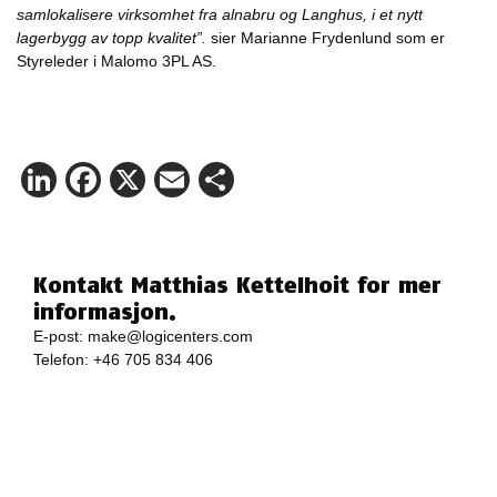
samlokalisere virksomhet fra alnabru og Langhus, i et nytt
lagerbygg av topp kvalitet”.
sier Marianne Frydenlund som er
Styreleder i Malomo 3PL AS.
LinkedIn
Facebook
X
Email
Share
Kontakt Matthias Kettelhoit for mer
informasjon.
E-post:
make@logicenters.com
Telefon:
+46 705 834 406