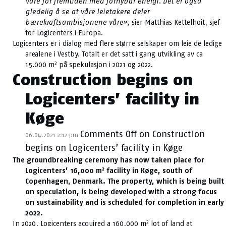
våre for fremtiden med fornybar energi. Det er også
gledelig å se at våre leietakere deler
bærekraftsambisjonene våre»,
sier Matthias Kettelhoit, sjef
for Logicenters i Europa.
Logicenters er i dialog med flere større selskaper om leie de ledige
arealene i Vestby. Totalt er det satt i gang utvikling av ca
2
15.000 m
på spekulasjon i 2021 og 2022.
Construction begins on
Logicenters’ facility in
Køge
Comments Off
on Construction
06.04.2021 2:12 pm
begins on Logicenters’ facility in Køge
The groundbreaking ceremony has now taken place for
2
Logicenters’ 16,000 m
facility in Køge, south of
Copenhagen, Denmark. The property, which is being built
on speculation, is being developed with a strong focus
on sustainability and is scheduled for completion in early
2022.
2
In 2020, Logicenters acquired a 160,000 m
lot of land at