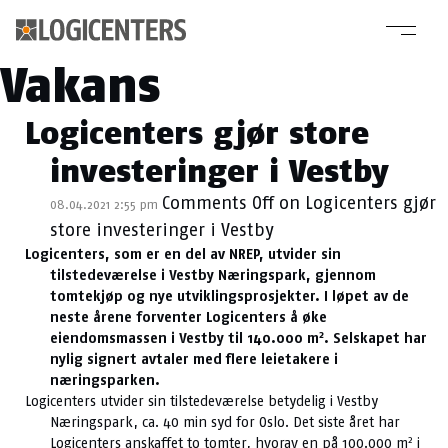
Kategoriarkiv:
Vakans
Logicenters gjør store
investeringer i Vestby
Comments Off
on Logicenters gjør
08.04.2021 2:55 pm
store investeringer i Vestby
Logicenters, som er en del av NREP, utvider sin
tilstedeværelse i Vestby Næringspark, gjennom
tomtekjøp og nye utviklingsprosjekter. I løpet av de
neste årene forventer Logicenters å øke
2
eiendomsmassen i Vestby til 140.000 m
. Selskapet har
nylig signert avtaler med flere leietakere i
næringsparken.
Logicenters utvider sin tilstedeværelse betydelig i Vestby
Næringspark, ca. 40 min syd for Oslo. Det siste året har
2
Logicenters anskaffet to tomter, hvorav en på 100.000 m
i