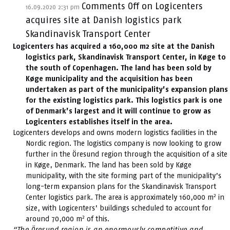
Comments Off
on Logicenters
16.09.2020 2:31 pm
acquires site at Danish logistics park
Skandinavisk Transport Center
Logicenters has acquired a 160,000 m2 site at the Danish
logistics park, Skandinavisk Transport Center, in Køge to
the south of Copenhagen. The land has been sold by
Køge municipality and the acquisition has been
undertaken as part of the municipality’s expansion plans
for the existing logistics park. This logistics park is one
of Denmark’s largest and it will continue to grow as
Logicenters establishes itself in the area.
Logicenters develops and owns modern logistics facilities in the
Nordic region. The logistics company is now looking to grow
further in the Öresund region through the acquisition of a site
in Køge, Denmark. The land has been sold by Køge
municipality, with the site forming part of the municipality’s
long-term expansion plans for the Skandinavisk Transport
2
Center logistics park. The area is approximately 160,000 m
in
size, with Logicenters’ buildings scheduled to account for
2
around 70,000 m
of this.
“The Öresund region is an enormously competitive and