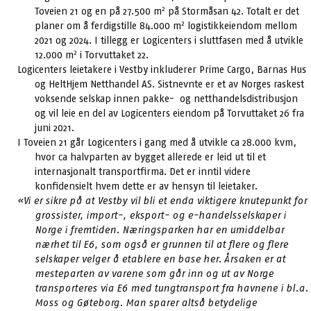
2
Toveien 21 og en på 27.500 m
på Stormåsan 42. Totalt er det
2
planer om å ferdigstille 84.000 m
logistikkeiendom mellom
2021 og 2024. I tillegg er Logicenters i sluttfasen med å utvikle
2
12.000 m
i Torvuttaket 22.
Logicenters leietakere i Vestby inkluderer Prime Cargo, Barnas Hus
og HeltHjem Netthandel AS. Sistnevnte er et av Norges raskest
voksende selskap innen pakke- og netthandelsdistribusjon
og vil leie en del av Logicenters eiendom på Torvuttaket 26 fra
juni 2021.
I Toveien 21 går Logicenters i gang med å utvikle ca 28.000 kvm,
hvor ca halvparten av bygget allerede er leid ut til et
internasjonalt transportfirma. Det er inntil videre
konfidensielt hvem dette er av hensyn til leietaker.
«Vi er sikre på at Vestby vil bli et enda viktigere knutepunkt for
grossister, import-, eksport- og e-handelsselskaper i
Norge i fremtiden. Næringsparken har en umiddelbar
nærhet til E6, som også er grunnen til at flere og flere
selskaper velger å etablere en base her. Årsaken er at
mesteparten av varene som går inn og ut av Norge
transporteres via E6 med tungtransport fra havnene i bl.a.
Moss og Gøteborg. Man sparer altså betydelige