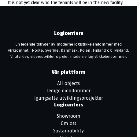
It is not yet clear who the tenants will be in the new facility.
Logicenters
En ledende tilbyder av moderne logistikkeiendommer med
virksomhet i Norge, Sverige, Danmark, Polen, Finland og Tyskland.
Vi utvikler, videreutvikler og eier moderne logistikkeiendommer.
Vår plattform
All objects
Ledige eiendommer
Igangsatte utviklingsprosjekter
Logicenters
Showroom
Om oss
Sustainability