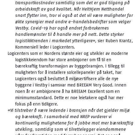
transportkostnader samtidlig som det er god tilgang på
arbeidskraft av god kvalitet. Når HeltHjem Netthandel
snart flytter inn, tror vi også at det vil være muligheter for
økte synergier med andre e-handelsbedrifter som velger
Vestby. Covid-19 har også endret forbrukernes
handlemønster til å handle mer på nett. Dette styrker
logistikktrenden i markedet ytterligere»,
sier Ruben Krantz,
Kommersiell leder i Logicenters.
Logicenters som er Nordens største eier og utvikler av moderne
logistikkeiendom har store ambisjoner om få til en
bærekraftig transformasjon av byggebransjen. I tillegg til
muligheten for å installere solcellepaneler på taket, har
Logicenters også besluttet å miljøsertifisere alle de nye
byggene i Vestby i samsvar med BREEAM Very Good. Innen
noen år er ambisjonene å ha BREEAM Excellent som en
minimumsstandard. Dette er noe leietakere også har mer
fokus på enn tidligere.
«Vi tilstreber å være ledende i bransjen når det gjelder miljø
og bærekraft. I samarbeid med NREP vurderer vi
kontinuerlig mulighetene for å jobbe mot mer bærekraftig
utvikling, samtidig som vi tilrettelegger eiendommene