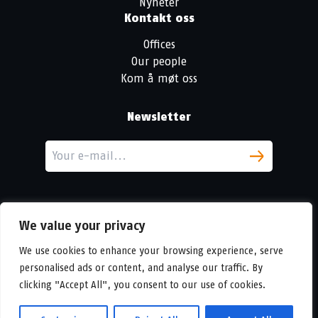
Nyheter
Kontakt oss
Offices
Our people
Kom å møt oss
Newsletter
We value your privacy
We use cookies to enhance your browsing experience, serve
personalised ads or content, and analyse our traffic. By
LinkedIn
clicking "Accept All", you consent to our use of cookies.
© Copyright
Urban Partners
2026 Alle rettigheter forbeholdes.
Vilkår for informasjonskapsler og personvern.