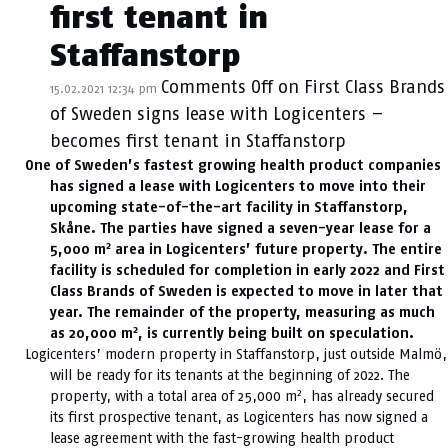
first tenant in
Staffanstorp
Comments Off
on First Class Brands
15.02.2021 12:34 pm
of Sweden signs lease with Logicenters –
becomes first tenant in Staffanstorp
One of Sweden’s fastest growing health product companies
has signed a lease with Logicenters to move into their
upcoming state-of-the-art facility in Staffanstorp,
Skåne. The parties have signed a seven-year lease for a
2
5,000 m
area in Logicenters’ future property. The entire
facility is scheduled for completion in early 2022 and First
Class Brands of Sweden is expected to move in later that
year. The remainder of the property, measuring as much
2
as 20,000 m
, is currently being built on speculation.
Logicenters’ modern property in Staffanstorp, just outside Malmö,
will be ready for its tenants at the beginning of 2022. The
2
property, with a total area of 25,000 m
, has already secured
its first prospective tenant, as Logicenters has now signed a
lease agreement with the fast-growing health product