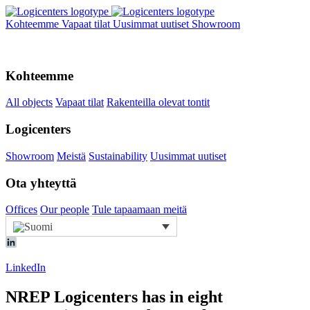
Kohteemme
Vapaat tilat
Uusimmat uutiset
Showroom
Kohteemme
All objects
Vapaat tilat
Rakenteilla olevat tontit
Logicenters
Showroom
Meistä
Sustainability
Uusimmat uutiset
Ota yhteyttä
Offices
Our people
Tule tapaamaan meitä
LinkedIn
NREP Logicenters has in eight