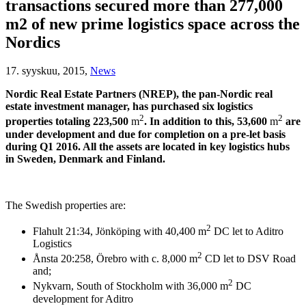
transactions secured more than 277,000
m2 of new prime logistics space across the
Nordics
17. syyskuu, 2015,
News
Nordic Real Estate Partners (NREP), the pan-Nordic real
estate investment manager, has purchased six logistics
2
2
properties totaling 223,500
m
. In addition to this, 53,600
m
are
under development and due for completion on a pre-let basis
during Q1 2016. All the assets are located in key logistics hubs
in Sweden, Denmark and Finland.
The Swedish properties are:
2
Flahult 21:34, Jönköping with 40,400 m
DC let to Aditro
Logistics
2
Ånsta 20:258, Örebro with c. 8,000 m
CD let to DSV Road
and;
2
Nykvarn, South of Stockholm with 36,000 m
DC
development for Aditro