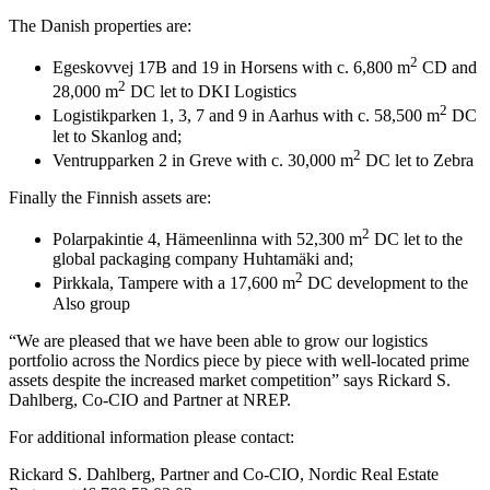
The Danish properties are:
2
Egeskovvej 17B and 19 in Horsens with c. 6,800 m
CD and
2
28,000 m
DC let to DKI Logistics
2
Logistikparken 1, 3, 7 and 9 in Aarhus with c. 58,500 m
DC
let to Skanlog and;
2
Ventrupparken 2 in Greve with c. 30,000 m
DC let to Zebra
Finally the Finnish assets are:
2
Polarpakintie 4, Hämeenlinna with 52,300 m
DC let to the
global packaging company Huhtamäki and;
2
Pirkkala, Tampere with a 17,600 m
DC development to the
Also group
“We are pleased that we have been able to grow our logistics
portfolio across the Nordics piece by piece with well-located prime
assets despite the increased market competition” says Rickard S.
Dahlberg, Co-CIO and Partner at NREP.
For additional information please contact:
Rickard S. Dahlberg, Partner and Co-CIO, Nordic Real Estate