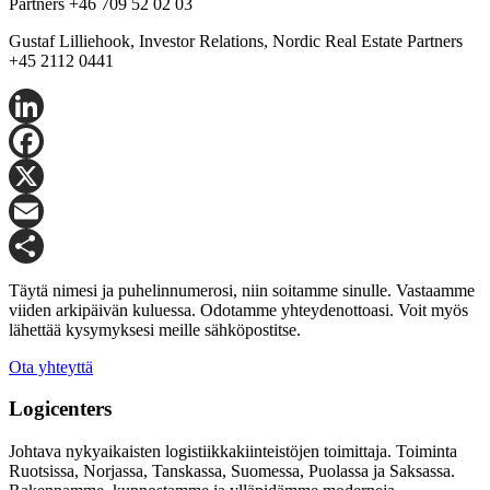
Partners +46 709 52 02 03
Gustaf Lilliehook, Investor Relations, Nordic Real Estate Partners
+45 2112 0441
LinkedIn
Facebook
X
Email
Share
Täytä nimesi ja puhelinnumerosi, niin soitamme sinulle. Vastaamme
viiden arkipäivän kuluessa. Odotamme yhteydenottoasi. Voit myös
lähettää kysymyksesi meille sähköpostitse.
Ota yhteyttä
Logicenters
Johtava nykyaikaisten logistiikkakiinteistöjen toimittaja. Toiminta
Ruotsissa, Norjassa, Tanskassa, Suomessa, Puolassa ja Saksassa.