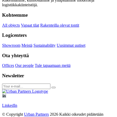
Rakennamme, kunnostamme ja ylläpidämme moderneja
logistiikkakiinteistöjä.
Kohteemme
All objects
Vapaat tilat
Rakenteilla olevat tontit
Logicenters
Showroom
Meistä
Sustainability
Uusimmat uutiset
Ota yhteyttä
Offices
Our people
Tule tapaamaan meitä
Newsletter
LinkedIn
© Copyright
Urban Partners
2026 Kaikki oikeudet pidätetään