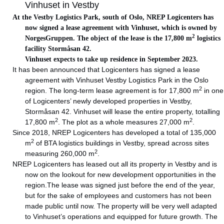
Vinhuset in Vestby
At the Vestby Logistics Park, south of Oslo, NREP Logicenters has
now signed a lease agreement with Vinhuset, which is owned by
2
NorgesGruppen. The object of the lease is the 17,800 m
logistics
facility Stormåsan 42.
Vinhuset expects to take up residence in September 2023.
It has been announced that Logicenters has signed a lease
agreement with Vinhuset Vestby Logistics Park in the Oslo
2
region. The long-term lease agreement is for 17,800 m
in one
of Logicenters’ newly developed properties in Vestby,
Stormåsan 42. Vinhuset will lease the entire property, totalling
2
2
17,800 m
. The plot as a whole measures 27,000 m
.
Since 2018, NREP Logicenters has developed a total of 135,000
2
m
of BTA logistics buildings in Vestby, spread across sites
2
measuring 260,000 m
.
NREP Logicenters has leased out all its property in Vestby and is
now on the lookout for new development opportunities in the
region.The lease was signed just before the end of the year,
but for the sake of employees and customers has not been
made public until now. The property will be very well adapted
to Vinhuset’s operations and equipped for future growth. The