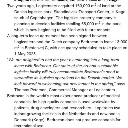
2
Two years ago, Logicenters acquired 160,000 m
of land at the
Danish logistics park, Skandinavisk Transport Center, in Køge,
south of Copenhagen. The logistics property company is
2
planning to develop facilities totalling 68,000 m
in the park,
which is now beginning to be filled with future tenants.
A long-term lease agreement has been signed between
Logicenters and the Dutch company Bedrocan to lease 13,000
2
m
in Egedesvej C, with occupancy scheduled to take place on
1 May 2023.
“
We are delighted to end the year by entering into a long-term
lease with Bedrocan.
Our state-of-the-art and sustainable
logistics facility will truly accommodate Bedrocan’s need to
streamline its logistics operations on the Danish market. We
look forward to welcoming our new tenant in the spring
,” says
Thomas Petersen, Commercial Manager at Logicenters.
Bedrocan is the world’s most experienced producer of medical
cannabis. Its high-quality cannabis is used worldwide by
patients, drug developers and researchers. It operates two
indoor growing facilities in the Netherlands and now one in
Denmark (Køge). Bedrocan does not produce cannabis for
recreational use.