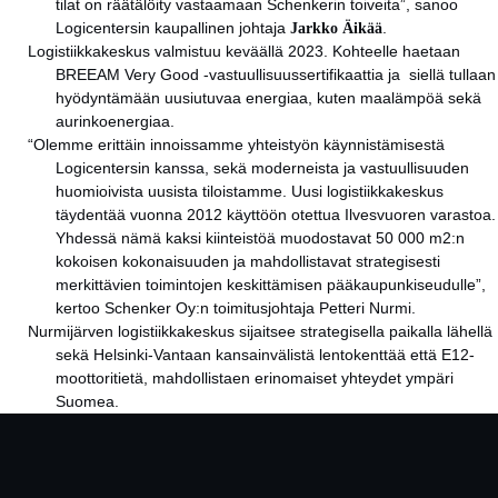
tilat on räätälöity vastaamaan Schenkerin toiveita”, sanoo
Logicentersin kaupallinen johtaja
Jarkko Äikää
.
Logistiikkakeskus valmistuu keväällä 2023. Kohteelle haetaan
BREEAM Very Good -vastuullisuussertifikaattia ja siellä tullaan
hyödyntämään uusiutuvaa energiaa, kuten maalämpöä sekä
aurinkoenergiaa.
“Olemme erittäin innoissamme yhteistyön käynnistämisestä
Logicentersin kanssa, sekä moderneista ja vastuullisuuden
huomioivista uusista tiloistamme. Uusi logistiikkakeskus
täydentää vuonna 2012 käyttöön otettua Ilvesvuoren varastoa.
Yhdessä nämä kaksi kiinteistöä muodostavat 50 000 m2:n
kokoisen kokonaisuuden ja mahdollistavat strategisesti
merkittävien toimintojen keskittämisen pääkaupunkiseudulle”,
kertoo Schenker Oy:n toimitusjohtaja Petteri Nurmi.
Nurmijärven logistiikkakeskus sijaitsee strategisella paikalla lähellä
sekä Helsinki-Vantaan kansainvälistä lentokenttää että E12-
moottoritietä, mahdollistaen erinomaiset yhteydet ympäri
Suomea.