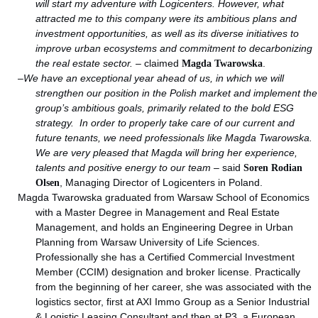
will start my adventure with Logicenters. However, what
attracted me to this company were its ambitious plans and
investment opportunities, as well as its diverse initiatives to
improve urban ecosystems and commitment to decarbonizing
the real estate sector.
– claimed
Magda Twarowska
.
–
We have an exceptional year ahead of us, in which we will
strengthen our position in the Polish market and implement the
group’s ambitious goals, primarily related to the bold ESG
strategy. In order to properly take care of our current and
future tenants, we need professionals like Magda Twarowska.
We are very pleased that Magda will bring her experience,
talents and positive energy to our team –
said
Soren Rodian
Olsen
, Managing Director of Logicenters in Poland.
Magda Twarowska graduated from Warsaw School of Economics
with a Master Degree in Management and Real Estate
Management, and holds an Engineering Degree in Urban
Planning from Warsaw University of Life Sciences.
Professionally she has a Certified Commercial Investment
Member (CCIM) designation and broker license. Practically
from the beginning of her career, she was associated with the
logistics sector, first at AXI Immo Group as a Senior Industrial
& Logistic Leasing Consultant and then at P3, a European