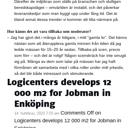
Därefter de miljökrav som ställs på branschen och slutligen
beredskapsläget – omvärlden är instabil, och det påverkar
leveranskedjor som man byggt upp under lång tid. Det är
bland annat dessa trender vi kommer att titta närmare på.
Hur känns det att vara tillbaka som moderator?
– Jag har gjort det i många år tidigare, i mitt ”gamla liv”. Det känns
nästan som att återuppleva gamla minnen från tiden då jag
ledde mässan för 15–20 år sedan. Tillbaka på scen, precis
som förr – och det är roligt! Någon scenskräck har inte smugit
sig på. Många av dem som talar på mässan har jag haft
förmånen att samarbeta med i olika roller under mitt yrkesliv,
så det blir både intressant och stimulerande.
Logicenters develops 12
000 m2 for Jobman in
Enköping
Comments Off
on
14. huhtikuu, 2023 7:03 am
Logicenters develops 12 000 m2 for Jobman in