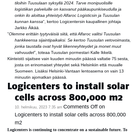
tiloihin Tuusulaan syksyllä 2024. Tarve monipuolisille
logistiikan palveluille on kasvanut pääkaupunkiseudulla ja
onkin ilo aloittaa yhteistyö Alfaroc Logisticsin ja Tuusulan
kunnan kanssa
“, kertoo Logicentersin kaupallinen johtaja
Jarkko Äikää.
”
Olemme erittäin tyytyväisiä siitä, että Alfaroc valitsi Tuusulan
hankkeensa sijaintipaikaksi. Se kertoo Tuusulan vetovoimasta,
jonka taustalla ovat hyvät liikenneyhteydet ja monet muut
vahvuudet
”, toteaa Tuusulan pormestari Kalle Ikkelä.
Kiinteistö sijaitsee vain kuuden minuutin päässä valtatie 75:sesta,
josta on erinomaiset yhteydet sekä Helsinkiin että muualle
Suomeen. Lisäksi Helsinki-Vantaan lentoasema on vain 13
minuutin ajomatkan päässä.
Logicenters to install solar
cells across 800,000 m2
Comments Off
on
10. helmikuu, 2023 7:35 am
Logicenters to install solar cells across 800,000
m2
Logicenters is continuing to concentrate on a sustainable future. To