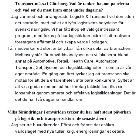
Transport-mässa i Göteborg. Vad är tanken bakom panelerna
och vad ser du mest fram emot under dagarna?
– Jag var med och arrangerade Logistik & Transport vid den tiden
det startade, med målet att lyfta logistikens betydelse för
svenskt näringsliv. Vi har fått ihop ett väldigt intressant
program, med fokus på hur logistik kan bidra till att realisera
företagens affärsmål och skapa värde i bolagen.
I år medverkar ett stort antal vd:ar från olika delar av branschen.
McKinsey står för omvärldsanalysen och vi fokuserar bland
annat på Automotive, Retail, Health Care, Automation,
Transport, 3pl, System och logistikfastigheter – som ju är vårt
eget område. En gång om året tycker jag att branschen ska
mötas för att dela erfarenheter, inte bara konkurrera. Syftet är
att visa goda exempel på hur företag faktiskt kan öka sin
lönsamhet genom smarta och effektiva logistiklösningar. Det är
det de här två dagarna handlar om.
Vilka förändringar i omvärlden tycker du har haft störst påverkan
på logistik- och transportsektorn de senaste åren?
– Jag ser tre huvudtrender. Först och främst det osäkra
världsläget med nya tullar, krig, energilösningar et cetera.