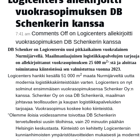
vuokrasopimuksen DB
Schenkerin kanssa
Comments Off
on Logicenters allekirjoitti
7:41 am
vuokrasopimuksen DB Schenkerin kanssa
DB Schenker on Logicentersin uusi pitkäaikainen vuokralainen
Nurmijärvellä. Maailmanlaajuinen logistiikkapalvelujen tarjoaja
2:
on allekirjoittanut vuokrasopimuksen 25 600 m
:
stä ja aloittaa
toimintansa kiinteistössä sen valmistuttua vuonna 2023.
2
Logicenters hankki kesällä 51 000 m
maata Nurmijärveltä uutta
modernia logistiikkakiinteistöään varten. Logicenters on nyt
solminut ensimmäisen vuokrasopimuksensa Schenker Oy:n
kanssa. Schenker Oy on osa DB Schenkeriä, maailman
johtavaa teollisuuden ja kaupan logistiikkapalveluiden
tarjoajaa. Vuokrasopimus koskee koko kiinteistöä.
“Olemme iloisia voidessamme toivottaa DB Schenkerin
tervetulleeksi uusiin tiloihinsa, vain 20 minuutin päähän
Helsingin keskustasta. Kiinteistö on kehitetty Logicentersin
kunnianhimoisten ympäristötavoitteiden mukaisesti ja modernit