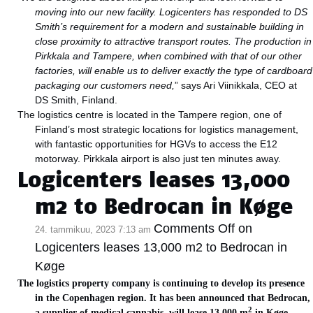
moving into our new facility. Logicenters has responded to DS
Smith’s requirement for a modern and sustainable building in
close proximity to attractive transport routes. The production in
Pirkkala and Tampere, when combined with that of our other
factories, will enable us to deliver exactly the type of cardboard
packaging our customers need,
” says Ari Viinikkala, CEO at
DS Smith, Finland.
The logistics centre is located in the Tampere region, one of
Finland’s most strategic locations for logistics management,
with fantastic opportunities for HGVs to access the E12
motorway. Pirkkala airport is also just ten minutes away.
Logicenters leases 13,000
m2 to Bedrocan in Køge
Comments Off
on
24. tammikuu, 2023 7:13 am
Logicenters leases 13,000 m2 to Bedrocan in
Køge
The logistics property company is continuing to develop its presence
in the Copenhagen region. It has been announced that Bedrocan,
2
a supplier of medical cannabis, will lease 13,000 m
in Køge.