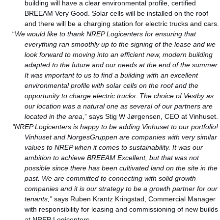
building will have a clear environmental profile, certified
BREEAM Very Good. Solar cells will be installed on the roof
and there will be a charging station for electric trucks and cars.
“
We would like to thank NREP Logicenters for ensuring that
everything ran smoothly up to the signing of the lease and we
look forward to moving into an efficient new, modern building
adapted to the future and our needs at the end of the summer.
It was important to us to find a building with an excellent
environmental profile with solar cells on the roof and the
opportunity to charge electric trucks. The choice of Vestby as
our location was a natural one as several of our partners are
located in the area
,” says Stig W Jørgensen, CEO at Vinhuset.
“NREP Logicenters is happy to be adding Vinhuset to our portfolio!
Vinhuset and NorgesGruppen are companies with very similar
values to NREP when it comes to sustainability. It was our
ambition to achieve BREEAM Excellent, but that was not
possible since there has been cultivated land on the site in the
past. We are committed to connecting with solid growth
companies and it is our strategy to be a growth partner for our
tenants,”
says Ruben Krantz Kringstad, Commercial Manager
with responsibility for leasing and commissioning of new builds
at NREP Logicenters.