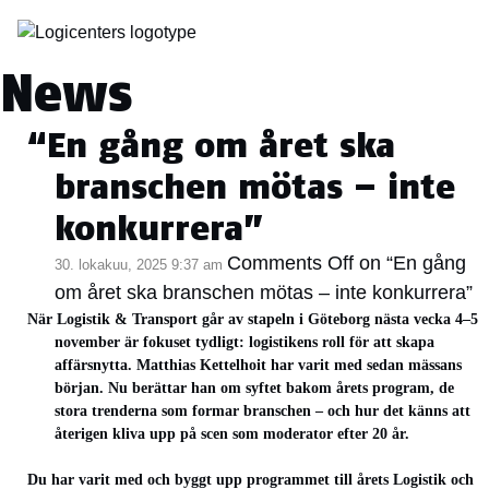
Kategoria-arkisto:
News
“En gång om året ska
branschen mötas – inte
konkurrera”
Comments Off
on “En gång
30. lokakuu, 2025 9:37 am
om året ska branschen mötas – inte konkurrera”
När Logistik & Transport går av stapeln i Göteborg nästa vecka 4–5
november är fokuset tydligt: logistikens roll för att skapa
affärsnytta. Matthias Kettelhoit har varit med sedan mässans
början. Nu berättar han om syftet bakom årets program, de
stora trenderna som formar branschen – och hur det känns att
återigen kliva upp på scen som moderator efter 20 år.
Du har varit med och byggt upp programmet till årets Logistik och