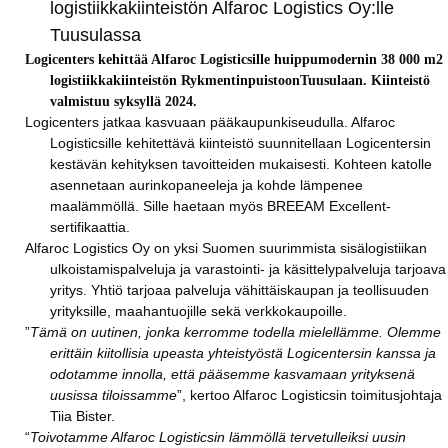
logistiikkakiinteistön Alfaroc Logistics Oy:lle
Tuusulassa
Logicenters kehittää Alfaroc Logisticsille huippumodernin 38 000 m2
logistiikkakiinteistön RykmentinpuistoonTuusulaan. Kiinteistö
valmistuu syksyllä 2024.
Logicenters jatkaa kasvuaan pääkaupunkiseudulla. Alfaroc
Logisticsille kehitettävä kiinteistö suunnitellaan Logicentersin
kestävän kehityksen tavoitteiden mukaisesti. Kohteen katolle
asennetaan aurinkopaneeleja ja kohde lämpenee
maalämmöllä. Sille haetaan myös BREEAM Excellent-
sertifikaattia.
Alfaroc Logistics Oy on yksi Suomen suurimmista sisälogistiikan
ulkoistamispalveluja ja varastointi- ja käsittelypalveluja tarjoava
yritys. Yhtiö tarjoaa palveluja vähittäiskaupan ja teollisuuden
yrityksille, maahantuojille sekä verkkokaupoille.
”
Tämä on uutinen, jonka kerromme todella mielellämme. Olemme
erittäin kiitollisia upeasta yhteistyöstä Logicentersin kanssa ja
odotamme innolla, että pääsemme kasvamaan yrityksenä
uusissa tiloissamme
”, kertoo Alfaroc Logisticsin toimitusjohtaja
Tiia Bister.
“
Toivotamme Alfaroc Logisticsin lämmöllä tervetulleiksi uusin