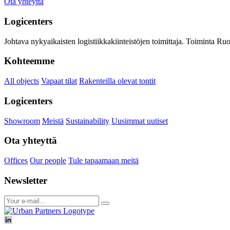
Ota yhteyttä
Logicenters
Johtava nykyaikaisten logistiikkakiinteistöjen toimittaja. Toiminta 
Kohteemme
All objects
Vapaat tilat
Rakenteilla olevat tontit
Logicenters
Showroom
Meistä
Sustainability
Uusimmat uutiset
Ota yhteyttä
Offices
Our people
Tule tapaamaan meitä
Newsletter