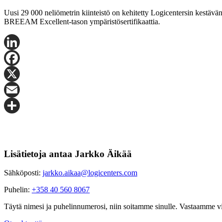
Uusi 29 000 neliömetrin kiinteistö on kehitetty Logicentersin kestävän
BREEAM Excellent-tason ympäristösertifikaattia.
LinkedIn
Facebook
X
Email
Share
Lisätietoja antaa Jarkko Äikää
Sähköposti:
jarkko.aikaa@logicenters.com
Puhelin:
+358 40 560 8067
Täytä nimesi ja puhelinnumerosi, niin soitamme sinulle. Vastaamme v