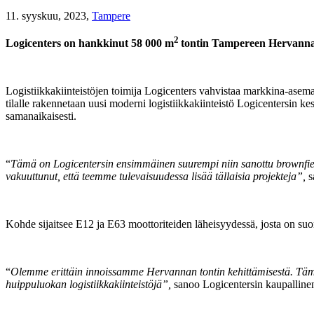
11. syyskuu, 2023,
Tampere
2
Logicenters on hankkinut 58 000 m
tontin Tampereen Hervannast
Logistiikkakiinteistöjen toimija Logicenters vahvistaa markkina-asem
tilalle rakennetaan uusi moderni logistiikkakiinteistö Logicentersin k
samanaikaisesti.
“
Tämä on Logicentersin ensimmäinen suurempi niin sanottu brownfield-
vakuuttunut, että teemme tulevaisuudessa lisää tällaisia projekteja”,
s
Kohde sijaitsee E12 ja E63 moottoriteiden läheisyydessä, josta on s
“
Olemme erittäin innoissamme Hervannan tontin kehittämisestä. Tämä 
huippuluokan logistiikkakiinteistöjä”,
sanoo Logicentersin kaupalline