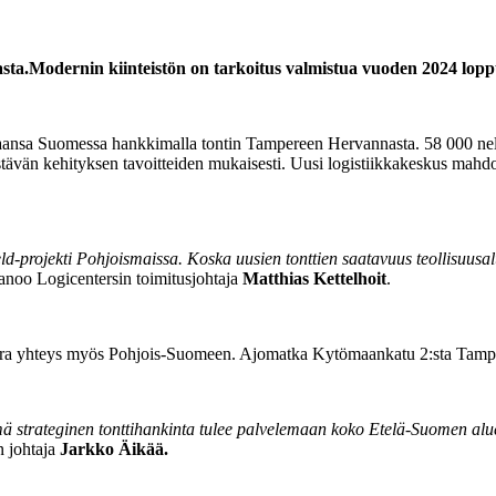
a.Modernin kiinteistön on tarkoitus valmistua vuoden 2024 loppuu
aansa Suomessa hankkimalla tontin Tampereen Hervannasta. 58 000 neliöm
estävän kehityksen tavoitteiden mukaisesti. Uusi logistiikkakeskus mahd
projekti Pohjoismaissa. Koska uusien tonttien saatavuus teollisuusaluei
anoo Logicentersin toimitusjohtaja
Matthias Kettelhoit
.
uora yhteys myös Pohjois-Suomeen. Ajomatka Kytömaankatu 2:sta Tamper
strateginen tonttihankinta tulee palvelemaan koko Etelä-Suomen aluett
n johtaja
Jarkko Äikää.