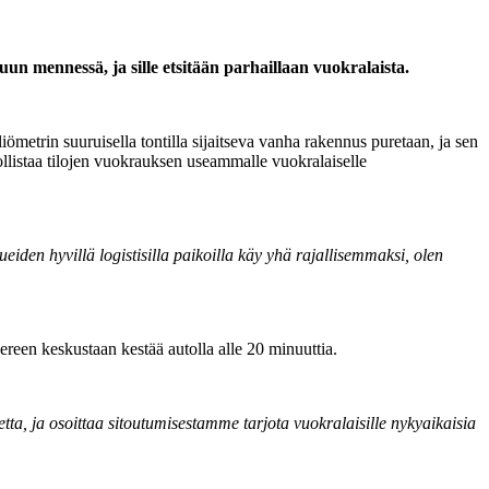
n mennessä, ja sille etsitään parhaillaan vuokralaista.
etrin suuruisella tontilla sijaitseva vanha rakennus puretaan, ja sen
ollistaa tilojen vuokrauksen useammalle vuokralaiselle
den hyvillä logistisilla paikoilla käy yhä rajallisemmaksi, olen
een keskustaan kestää autolla alle 20 minuuttia.
a, ja osoittaa sitoutumisestamme tarjota vuokralaisille nykyaikaisia