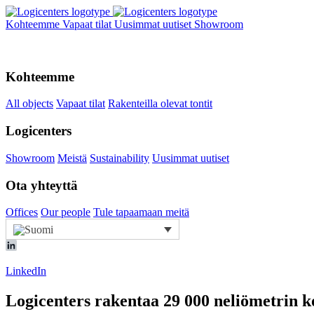
Kohteemme
Vapaat tilat
Uusimmat uutiset
Showroom
Kohteemme
All objects
Vapaat tilat
Rakenteilla olevat tontit
Logicenters
Showroom
Meistä
Sustainability
Uusimmat uutiset
Ota yhteyttä
Offices
Our people
Tule tapaamaan meitä
LinkedIn
Logicenters rakentaa 29 000 neliömetrin k