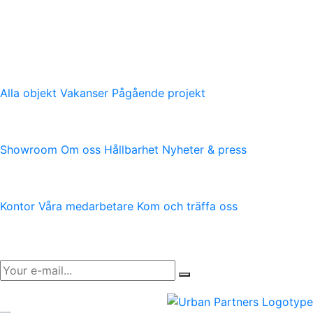
Tyskland. Vi utvecklar, återutvecklar och förvaltar
moderna logistikfastigheter.
Våra fastigheter
Alla objekt
Vakanser
Pågående projekt
Logicenters
Showroom
Om oss
Hållbarhet
Nyheter & press
Kontakt
Kontor
Våra medarbetare
Kom och träffa oss
Nyhetsbrev