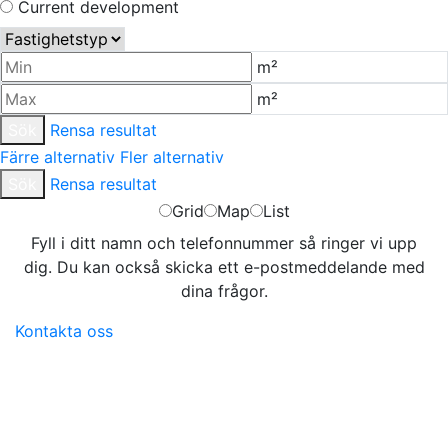
Current development
m²
m²
Sök
Rensa resultat
Färre alternativ
Fler alternativ
Sök
Rensa resultat
Grid
Map
List
Fyll i ditt namn och telefonnummer så ringer vi upp
dig. Du kan också skicka ett e-postmeddelande med
dina frågor.
Kontakta oss
Logicenters
Ledande utvecklare av moderna logistikfastigheter med
närvaro i Sverige, Norge, Danmark, Polen, Finland och