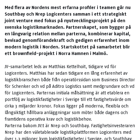
Med flera av Nordens mest erfarna profiler i teamen går nu
Southbay och Nrep Logicenters samman i ett strategiskt
joint venture med fokus på nyutvecklingsprojekt på den
svenska logistikmarknaden. Partnerskapet, som bygger på
en långvarig relation mellan parterna, kombinerar kapital,
bevisad genomförandekraft och gedigen erfarenhet inom
modern logistik i Norden. Startskottet på samarbetet blir
ett brownfield-projekt i Norra Hamnen i Malmö.
JV-samarbetet leds av Matthias Kettelhoit, tidigare vd för
Logicenters. Matthias har sedan tidigare en lång erfarenhet av
logistikbranschen både från operatörssidan som Business Director
för Schenker och vd på Aditro Logistics samt medgrundare och vd
för Logicenters. Parternas initiala målsättning är att etablera en
portfölj av logistikfastigheter i Sverige till ett fastighetsvärde om
cirka 3 miljarder kronor. Fokus ligger på moderna, flexibla och
långsiktigt hållbara anläggningar som möter både dagens och
framtidens operativa krav och logistikbehov.
Parterna bakom JV:t är Nrep och Southbay. Fastighetsinvesteraren
Nrep har den väletablerade logistikplattformen Logicenters med
över 1,3 miljoner kvm logistikfastigheter i Sverige, och Southbay