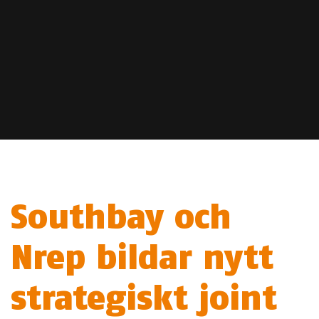
Southbay och
Nrep bildar nytt
strategiskt joint