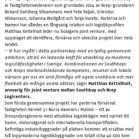
är fastighetsinvesteraren som grundades 2024 av Nrep-grundaren
Rickard Dahlberg tillsammans med Felix Paljak, Erlendur
Hilmarsson, Johanna Wollgård och Tanja Vucetic. Parterna och
teamen har således en långvarig relation och logistikprofilen
Matthias Kettelhoit leder nu bolagens joint venture, med
uppdraget att identifiera, förvärva och utveckla projekt över hela
landet.
–
Vi har ingått i detta partnerskap med en tydlig gemensam
ambition; att bli en ledande kraft för utveckling av moderna
logistikfastigheter i Sverige. Kombinationen av Southbays
och Nreps marknadsledande kompetens, resurser och lokala
närvaro ger oss en unik förmåga att agera snabbare och mer
flexibelt än många andra aktörer,
säger
Matthias Kettelhoit,
ansvarig för joint venture mellan Southbay och Nrep
Logicenters.
Som första gemensamma projekt har parterna förvärvat
fastigheten Värmet 3 i Norra Hamnen i Malmö – ett av
Öresundsregionens mest attraktiva logistiklägen med närhet till
hamn, motorvägsnät och internationella transportflöden.
Befintliga industribyggnader på platsen kommer att ersättas med
två toppmoderna logistikbyggnader om totalt cirka 40 000 kvm