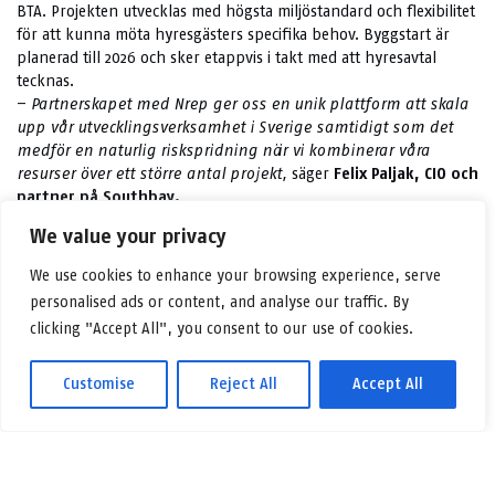
BTA. Projekten utvecklas med högsta miljöstandard och flexibilitet
för att kunna möta hyresgästers specifika behov. Byggstart är
planerad till 2026 och sker etappvis i takt med att hyresavtal
tecknas.
–
Partnerskapet med Nrep ger oss en unik plattform att skala
upp vår utvecklingsverksamhet i Sverige samtidigt som det
medför en naturlig riskspridning när vi kombinerar våra
resurser över ett större antal projekt,
säger
Felix Paljak, CIO och
partner på Southbay.
We value your privacy
–
Vi är glada att inleda ett nära samarbete med Southbay
med en första investering som besitter mycket potential. Vi
We use cookies to enhance your browsing experience, serve
delar synen på kvalitet, hållbarhet och långsiktigt
personalised ads or content, and analyse our traffic. By
värdeskapande, och ser fram emot att tillsammans fortsätta
clicking "Accept All", you consent to our use of cookies.
utveckla några av Sveriges mest hållbara logistikfastigheter
,
säger
Kristoffer Sandberg, Head of Investments Logicenters,
Nrep.
Customise
Reject All
Accept All