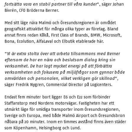
fortsätta vara en stabil partner till våra kunder
”, säger Johan
Bivrén, CFO Bröderna Berner.
Med sitt läge nära Malmö och Öresundsregionen är området
geografiskt attraktivt för många olika typer av företag. Bland
annat finns redan Kåkå, First Class of Brands, BMW, Microsoft,
Bona, Ecolution, AlfaLaval och Elbutik etablerade här.
”
Vi är extra stolta över att arbeta tillsammans med Berner
eftersom de har en nära och beslutsam dialog kring sin
verksamhet. De har lagt mycket energi på att förbättra
verksamheten och fokusera på miljöfrågor som gynnar både
omvärlden och personalen, vilket verkligen gör skillnad
”,
säger Fredrik Nygren, Commercial Director på Logicenters.
Endast fem minuter bort ligger E6 och E22 som förbinder
Staffanstorp med Nordens motorvägar. Fastigheten har ett
utmärkt läge för smidiga transporter inom Öresundsregionen,
Sverige och Europa, med både Malmö Airport och Öresundsbron
nåbara på 20 minuter. Inom en timmes avstånd finns även städer
som Köpenhamn, Helsingborg och Lund.