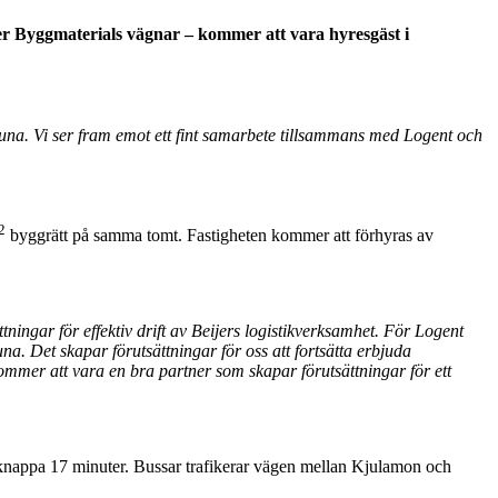
jer Byggmaterials vägnar – kommer att vara hyresgäst i
stuna. Vi ser fram emot ett fint samarbete tillsammans med Logent och
2
byggrätt på samma tomt. Fastigheten kommer att förhyras av
tningar för effektiv drift av Beijers logistikverksamhet. För Logent
na. Det skapar förutsättningar för oss att fortsätta erbjuda
kommer att vara en bra partner som skapar förutsättningar för ett
på knappa 17 minuter. Bussar trafikerar vägen mellan Kjulamon och