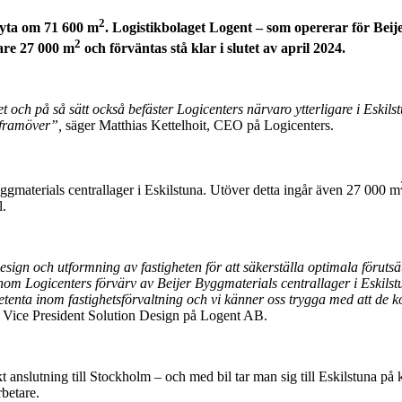
2
 yta om 71 600 m
. Logistikbolaget Logent – som opererar för Bei
2
are 27 000 m
och förväntas stå klar i slutet av april 2024.
et och på så sätt också befäster Logicenters närvaro ytterligare i Eskil
 framöver”,
säger Matthias Kettelhoit, CEO på Logicenters.
gmaterials centrallager i Eskilstuna. Utöver detta ingår även 27 000 m
l.
esign och utformning av fastigheten för att säkerställa optimala förutsät
enom Logicenters förvärv av Beijer Byggmaterials centrallager i Eskilstu
petenta inom fastighetsförvaltning och vi känner oss trygga med att de 
, Vice President Solution Design på Logent AB.
kt anslutning till Stockholm – och med bil tar man sig till Eskilstuna 
rbetare.