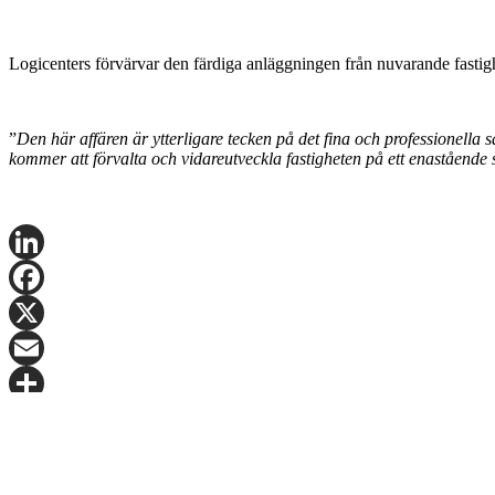
Logicenters förvärvar den färdiga anläggningen från nuvarande fastigh
”
Den här affären är ytterligare tecken på det fina och professionella s
kommer att förvalta och vidareutveckla fastigheten på ett enastående 
LinkedIn
Facebook
X
Email
Share
Kontakta Matthias Kettelhoit för mer information.