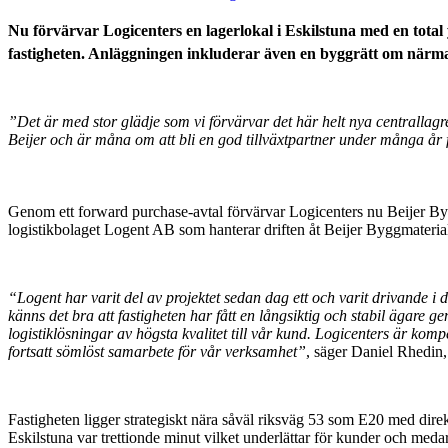
Nu förvärvar Logicenters en lagerlokal i Eskilstuna med en total
fastigheten. Anläggningen inkluderar även en byggrätt om närm
”Det är med stor glädje som vi förvärvar det här helt nya centrallagr
Beijer och är måna om att bli en god tillväxtpartner under många år
Genom ett forward purchase-avtal förvärvar Logicenters nu Beijer Byg
logistikbolaget Logent AB som hanterar driften åt Beijer Byggmateria
“Logent har varit del av projektet sedan dag ett och varit drivande i d
känns det bra att fastigheten har fått en långsiktig och stabil ägare g
logistiklösningar av högsta kvalitet till vår kund. Logicenters är kom
fortsatt sömlöst samarbete för vår verksamhet”
, säger Daniel Rhedin
Fastigheten ligger strategiskt nära såväl riksväg 53 som E20 med dire
Eskilstuna var trettionde minut vilket underlättar för kunder och meda