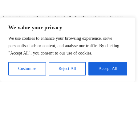
Logicenters är just nu i färd med att utveckla och förvalta över 75
2
000 m
toppmodern produktion- och logistikyta i Staffanstorp, där
We value your privacy
den nya hyresgästen bidrar till ett ännu mer livskraftigt och
diversifierat affärskluster. Det finns även långsiktiga möjligheter för
We use cookies to enhance your browsing experience, serve
2
expansion med ytterligare cirka 40 000 m
i området. Den nya
personalised ads or content, and analyse our traffic. By clicking
hyresgästen väntas flytta in i de anpassade lokalerna i september
"Accept All", you consent to our use of cookies.
2025.
Customise
Reject All
Accept All
Logicenters övriga hyresgäster i området är: AAK, Kåkå, First class
of Brands, Kjell & Co, Elbutik, Berner, Bona, Ekolution och Dale
Davies.
LinkedIn
Facebook
X
Email