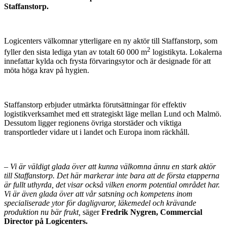
Staffanstorp.
Logicenters välkomnar ytterligare en ny aktör till Staffanstorp, som
2
fyller den sista lediga ytan av totalt 60 000 m
logistikyta. Lokalerna
innefattar kylda och frysta förvaringsytor och är designade för att
möta höga krav på hygien.
Staffanstorp erbjuder utmärkta förutsättningar för effektiv
logistikverksamhet med ett strategiskt läge mellan Lund och Malmö.
Dessutom ligger regionens övriga storstäder och viktiga
transportleder vidare ut i landet och Europa inom räckhåll.
– Vi är väldigt glada över att kunna välkomna ännu en stark aktör
till Staffanstorp. Det här markerar inte bara att de första etapperna
är fullt uthyrda, det visar också vilken enorm potential området har.
Vi är även glada över att vår satsning och kompetens inom
specialiserade ytor för dagligvaror, läkemedel och krävande
produktion nu bär frukt,
säger
Fredrik Nygren, Commercial
Director på Logicenters.