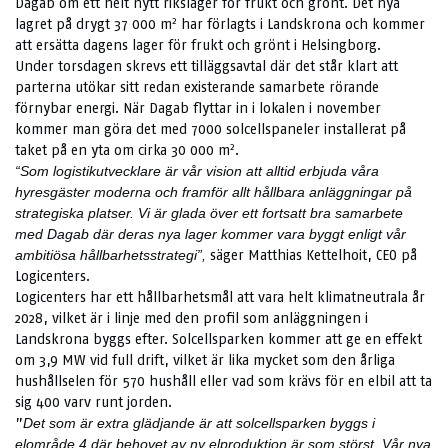
Dagab om ett helt nytt rikslager för frukt och grönt. Det nya
2
lagret på drygt 37 000 m
har förlagts i Landskrona och kommer
att ersätta dagens lager för frukt och grönt i Helsingborg.
Under torsdagen skrevs ett tilläggsavtal där det står klart att
parterna utökar sitt redan existerande samarbete rörande
förnybar energi. När Dagab flyttar in i lokalen i november
kommer man göra det med 7000 solcellspaneler installerat på
2
taket på en yta om cirka 30 000 m
.
“Som logistikutvecklare är vår vision att alltid erbjuda våra
hyresgäster moderna och framför allt hållbara anläggningar på
strategiska platser. Vi är glada över ett fortsatt bra samarbete
med Dagab där deras nya lager kommer vara byggt enligt vår
säger Matthias Kettelhoit, CEO på
ambitiösa hållbarhetsstrategi”,
Logicenters.
Logicenters har ett hållbarhetsmål att vara helt klimatneutrala år
2028, vilket är i linje med den profil som anläggningen i
Landskrona byggs efter. Solcellsparken kommer att ge en effekt
om 3,9 MW vid full drift, vilket är lika mycket som den årliga
hushållselen för 570 hushåll eller vad som krävs för en elbil att ta
sig 400 varv runt jorden.
”
Det som är extra glädjande är att solcellsparken byggs i
elområde 4 där behovet av ny elproduktion är som störst. Vår nya