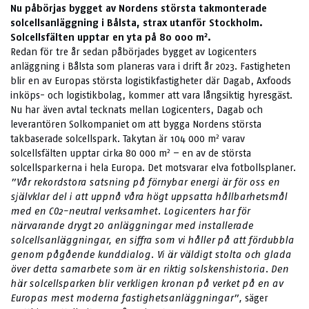
Nu påbörjas bygget av Nordens största takmonterade
solcellsanläggning i Bålsta, strax utanför Stockholm.
2
Solcellsfälten upptar en yta på 80 000 m
.
Redan för tre år sedan påbörjades bygget av Logicenters
anläggning i Bålsta som planeras vara i drift år 2023. Fastigheten
blir en av Europas största logistikfastigheter där Dagab, Axfoods
inköps- och logistikbolag, kommer att vara långsiktig hyresgäst.
Nu har även avtal tecknats mellan Logicenters, Dagab och
leverantören Solkompaniet om att bygga Nordens största
2
takbaserade solcellspark. Takytan är 104 000 m
varav
2
solcellsfälten upptar cirka 80 000 m
– en av de största
solcellsparkerna i hela Europa. Det motsvarar elva fotbollsplaner.
”Vår rekordstora satsning på förnybar energi är för oss en
självklar del i att uppnå våra högt uppsatta hållbarhetsmål
med en CO2-neutral verksamhet. Logicenters har för
närvarande drygt 20 anläggningar med installerade
solcellsanläggningar, en siffra som vi håller på att fördubbla
genom pågående kunddialog. Vi är väldigt stolta och glada
över detta samarbete som är en riktig solskenshistoria. Den
här solcellsparken blir verkligen kronan på verket på en av
Europas mest moderna fastighetsanläggningar”,
säger