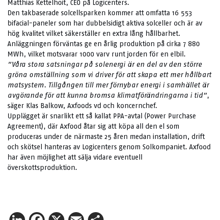
Matthias Kettelhoit, CEO på Logicenters.
Den takbaserade solcellsparken kommer att omfatta 16 553
bifacial-paneler som har dubbelsidigt aktiva solceller och är av
hög kvalitet vilket säkerställer en extra lång hållbarhet.
Anläggningen förväntas ge en årlig produktion på cirka 7 880
MWh, vilket motsvarar 1000 varv runt jorden för en elbil.
”Våra stora satsningar på solenergi är en del av den större
gröna omställning som vi driver för att skapa ett mer hållbart
matsystem. Tillgången till mer förnybar energi i samhället är
avgörande för att kunna bromsa klimatförändringarna i tid”
,
säger Klas Balkow, Axfoods vd och koncernchef.
Upplägget är snarlikt ett så kallat PPA-avtal (Power Purchase
Agreement), där Axfood åtar sig att köpa all den el som
produceras under de närmaste 25 åren medan installation, drift
och skötsel hanteras av Logicenters genom Solkompaniet. Axfood
har även möjlighet att sälja vidare eventuell
överskottsproduktion.