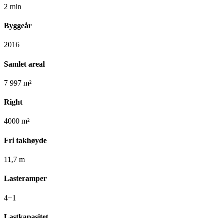
2 min
Byggeår
2016
Samlet areal
7 997 m²
Right
4000 m²
Fri takhøyde
11,7 m
Lasteramper
4+1
Lastkapasitet