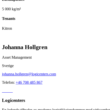
5 000 kg/m²
Tenants
Kitron
Johanna Hollgren
Asset Management
Sverige
johanna.hollgren@logicenters.com
Telefon:
+46 708 485 867
Logicenters
En ledende tilbyder av moderne logistikkeiendommer med virksomhet i