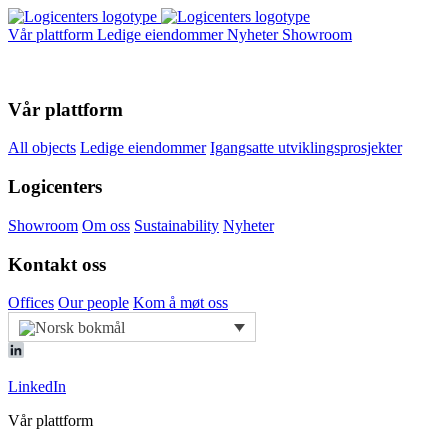
Vår plattform
Ledige eiendommer
Nyheter
Showroom
Vår plattform
All objects
Ledige eiendommer
Igangsatte utviklingsprosjekter
Logicenters
Showroom
Om oss
Sustainability
Nyheter
Kontakt oss
Offices
Our people
Kom å møt oss
LinkedIn
Vår plattform