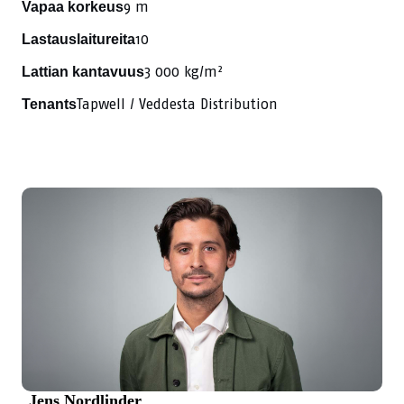
9 m
Vapaa korkeus
10
Lastauslaitureita
3 000 kg/m²
Lattian kantavuus
Tapwell / Veddesta Distribution
Tenants
Jens Nordlinder