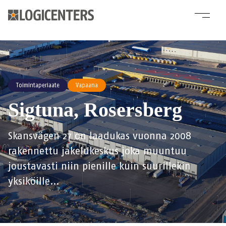
Toimintaperiaate
Vapaana
Sigtuna, Rosersberg
Skansvägen 27 on laadukas vuonna 2008
rakennettu jakelukeskus joka muuntuu
joustavasti niin pienille kuin suurillekin
yksiköille…