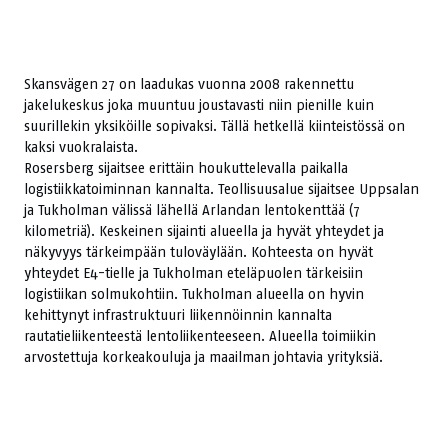
Skansvägen 27 on laadukas vuonna 2008 rakennettu
jakelukeskus joka muuntuu joustavasti niin pienille kuin
suurillekin yksiköille sopivaksi. Tällä hetkellä kiinteistössä on
kaksi vuokralaista.
Rosersberg sijaitsee erittäin houkuttelevalla paikalla
logistiikkatoiminnan kannalta. Teollisuusalue sijaitsee Uppsalan
ja Tukholman välissä lähellä Arlandan lentokenttää (7
kilometriä). Keskeinen sijainti alueella ja hyvät yhteydet ja
näkyvyys tärkeimpään tuloväylään. Kohteesta on hyvät
yhteydet E4-tielle ja Tukholman eteläpuolen tärkeisiin
logistiikan solmukohtiin. Tukholman alueella on hyvin
kehittynyt infrastruktuuri liikennöinnin kannalta
rautatieliikenteestä lentoliikenteeseen. Alueella toimiikin
arvostettuja korkeakouluja ja maailman johtavia yrityksiä.