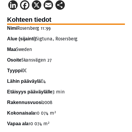
LinkedIn
Facebook
X
Email
Share
Kohteen tiedot
Rosersberg 11:99
Nimi
Sigtuna, Rosersberg
Alue (sijainti)
Sweden
Maa
Skansvägen 27
Osoite
DC
Tyyppi
E4
Lähin pääväylä
3 min
Etäisyys pääväylälle
2008
Rakennusvuosi
10 074 m²
Kokonaisala
10 074 m²
Vapaa ala