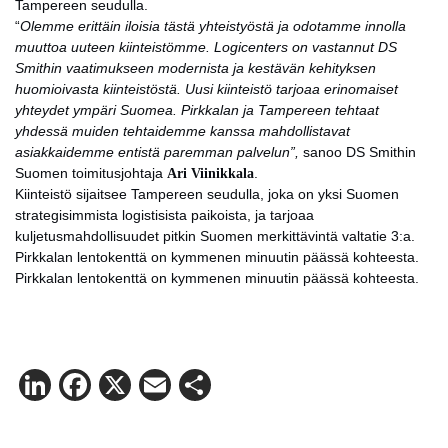
Tampereen seudulla.
“
Olemme erittäin iloisia tästä yhteistyöstä ja odotamme innolla
muuttoa uuteen kiinteistömme. Logicenters on vastannut DS
Smithin vaatimukseen modernista ja kestävän kehityksen
huomioivasta kiinteistöstä. Uusi kiinteistö tarjoaa erinomaiset
yhteydet ympäri Suomea. Pirkkalan ja Tampereen tehtaat
yhdessä muiden tehtaidemme kanssa mahdollistavat
asiakkaidemme entistä paremman palvelun”,
sanoo DS Smithin
Suomen toimitusjohtaja
Ari Viinikkala
.
Kiinteistö sijaitsee Tampereen seudulla, joka on yksi Suomen
strategisimmista logistisista paikoista, ja tarjoaa
kuljetusmahdollisuudet pitkin Suomen merkittävintä valtatie 3:a.
Pirkkalan lentokenttä on kymmenen minuutin päässä kohteesta.
Pirkkalan lentokenttä on kymmenen minuutin päässä kohteesta.
LinkedIn
Facebook
X
Email
Share