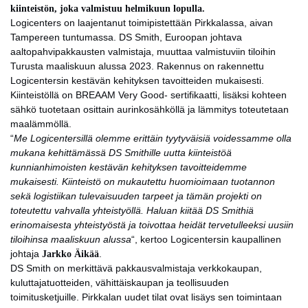
kiinteistön, joka valmistuu helmikuun lopulla.
Logicenters on laajentanut toimipistettään Pirkkalassa, aivan
Tampereen tuntumassa. DS Smith, Euroopan johtava
aaltopahvipakkausten valmistaja, muuttaa valmistuviin tiloihin
Turusta maaliskuun alussa 2023. Rakennus on rakennettu
Logicentersin kestävän kehityksen tavoitteiden mukaisesti.
Kiinteistöllä on BREAAM Very Good- sertifikaatti, lisäksi kohteen
sähkö tuotetaan osittain aurinkosähköllä ja lämmitys toteutetaan
maalämmöllä.
“
Me Logicentersillä olemme erittäin tyytyväisiä voidessamme olla
mukana kehittämässä DS Smithille uutta kiinteistöä
kunnianhimoisten kestävän kehityksen tavoitteidemme
mukaisesti. Kiinteistö on mukautettu huomioimaan tuotannon
sekä logistiikan tulevaisuuden tarpeet ja tämän projekti on
toteutettu vahvalla yhteistyöllä. Haluan kiitää DS Smithiä
erinomaisesta yhteistyöstä ja toivottaa heidät tervetulleeksi uusiin
tiloihinsa maaliskuun alussa
“, kertoo Logicentersin kaupallinen
johtaja
Jarkko Äikää
.
DS Smith on merkittävä pakkausvalmistaja verkkokaupan,
kuluttajatuotteiden, vähittäiskaupan ja teollisuuden
toimitusketjuille. Pirkkalan uudet tilat ovat lisäys sen toimintaan