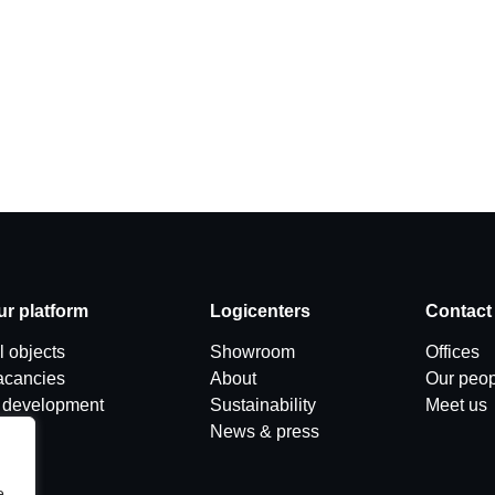
ur platform
Logicenters
Contact
l objects
Showroom
Offices
acancies
About
Our peop
n development
Sustainability
Meet us
News & press
e