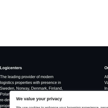
Logicenters
O
The leading provider of modern
Al
logistics properties with presence in
V
Sweden, Norway, Denmark, Finland,
I
Poland and Germany. We develop,
We value your privacy
re-develop and hold modern logistics
properties.
We use cookies to enhance your browsing experience, serv