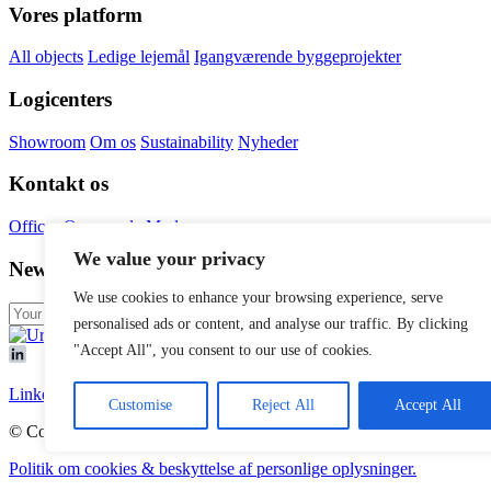
Vores platform
All objects
Ledige lejemål
Igangværende byggeprojekter
Logicenters
Showroom
Om os
Sustainability
Nyheder
Kontakt os
Offices
Our people
Mød os
We value your privacy
Newsletter
We use cookies to enhance your browsing experience, serve
personalised ads or content, and analyse our traffic. By clicking
"Accept All", you consent to our use of cookies.
LinkedIn
Customise
Reject All
Accept All
© Copyright
Urban Partners
2026 Alle rettigheder forbeholdes.
Politik om cookies & beskyttelse af personlige oplysninger.