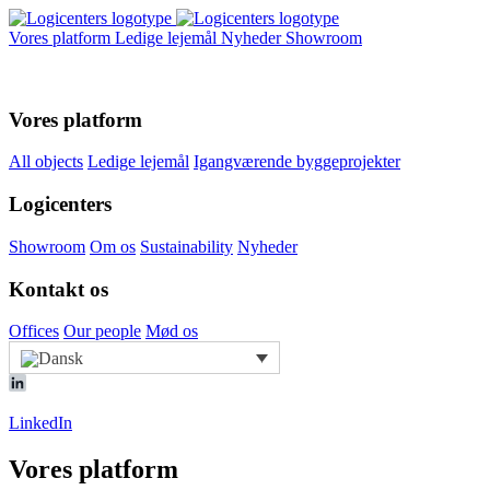
Vores platform
Ledige lejemål
Nyheder
Showroom
Vores platform
All objects
Ledige lejemål
Igangværende byggeprojekter
Logicenters
Showroom
Om os
Sustainability
Nyheder
Kontakt os
Offices
Our people
Mød os
LinkedIn
Vores platform