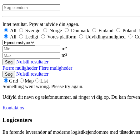
Intet resultat. Prøv at udvide din søgen.
All
Sverige
Norge
Danmark
Finland
Poland
All
Ledigt
Vores platform
Udviklingsmulighed
Cu
m²
m²
Nulstil resultater
Søg
Færre muligheder
Flere muligheder
Nulstil resultater
Søg
Grid
Map
List
Something went wrong. Please try again.
Udfyld dit navn og telefonnummer, så ringer vi dig op. Du kan forvent
Kontakt os
Logicenters
En førende leverandør af moderne logistikejendomme med tilstedevær