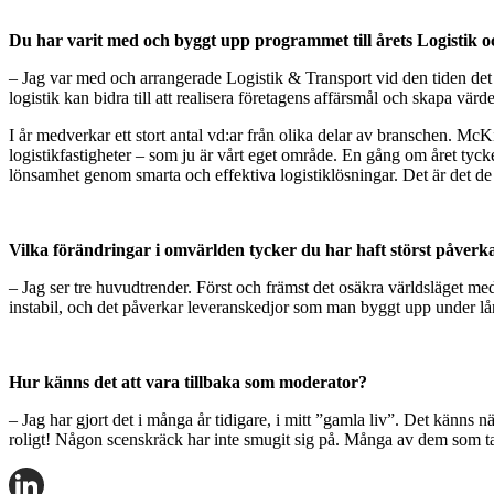
Du har varit med och byggt upp programmet till årets Logistik
– Jag var med och arrangerade Logistik & Transport vid den tiden det st
logistik kan bidra till att realisera företagens affärsmål och skapa värd
I år medverkar ett stort antal vd:ar från olika delar av branschen. M
logistikfastigheter – som ju är vårt eget område. En gång om året tycke
lönsamhet genom smarta och effektiva logistiklösningar. Det är det de
Vilka förändringar i omvärlden tycker du har haft störst påverka
– Jag ser tre huvudtrender. Först och främst det osäkra världsläget med
instabil, och det påverkar leveranskedjor som man byggt upp under lång
Hur känns det att vara tillbaka som moderator?
– Jag har gjort det i många år tidigare, i mitt ”gamla liv”. Det känns
roligt! Någon scenskräck har inte smugit sig på. Många av dem som tala