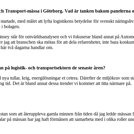
 och Transport-mässa i Göteborg. Vad är tanken bakom panelerna 
artade, med målet att lyfta logistikens betydelse för svenskt näringsliv.
e i bolagen.
cKinsey står för omvärldsanalysen och vi fokuserar bland annat på Autom
r jag att branschen ska mötas för att dela erfarenheter, inte bara konkurr
 här två dagarna handlar om.
n på logistik- och transportsektorn de senaste åren?
 nya tullar, krig, energilösningar et cetera. Därefter de miljökrav som 
 tid. Det är bland annat dessa trender vi kommer att titta närmare på.
 nästan som att återuppleva gamla minnen från tiden då jag ledde mässan f
r på mässan har jag haft förmånen att samarbeta med i olika roller under