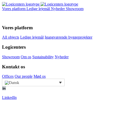
Vores platform
Ledige lejemål
Nyheder
Showroom
Vores platform
All objects
Ledige lejemål
Igangværende byggeprojekter
Logicenters
Showroom
Om os
Sustainability
Nyheder
Kontakt os
Offices
Our people
Mød os
LinkedIn